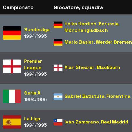
Campionato
Giocatore, squadra
Heiko Herrlich
,
Borussia
Bundesliga
Mönchengladbach
1994/1995
Mario Basler
,
Werder Bremen
Premier
Alan Shearer
,
Blackburn
League
1994/1995
Serie A
Gabriel Batistuta
,
Fiorentina
1994/1995
La Liga
Iván Zamorano
,
Real Madrid
1994/1995