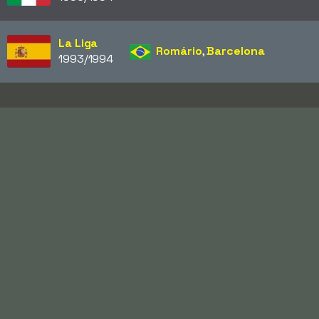
La Liga
Romário
,
Barcelona
1993/1994