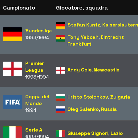
Campionato
Giocatore, squadra
Stefan Kuntz
,
Kaiserslauter
Bundesliga
Tony Yeboah
,
Eintracht
1993/1994
Frankfurt
Premier
Andy Cole
,
Newcastle
League
1993/1994
Coppa del
Hristo Stoichkov
,
Bulgaria
Mondo
Oleg Salenko
,
Russia
1994
Serie A
Giuseppe Signori
,
Lazio
1993/1994