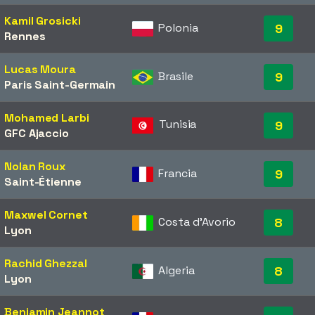
Kamil Grosicki
Polonia
9
Rennes
Lucas Moura
Brasile
9
Paris Saint-Germain
Mohamed Larbi
Tunisia
9
GFC Ajaccio
Nolan Roux
Francia
9
Saint-Étienne
Maxwel Cornet
Costa d'Avorio
8
Lyon
Rachid Ghezzal
Algeria
8
Lyon
Benjamin Jeannot