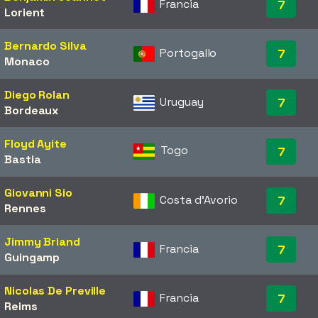
Francia
7
Lorient
Bernardo Silva
Portogallo
7
Monaco
Diego Rolan
Uruguay
7
Bordeaux
Floyd Ayite
Togo
7
Bastia
Giovanni Sio
Costa d'Avorio
7
Rennes
Jimmy Briand
Francia
7
Guingamp
Nicolas De Preville
Francia
7
Reims