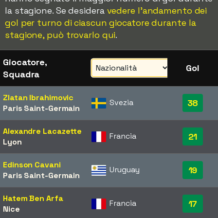
la stagione. Se desidera
vedere l'andamento dei
gol per turno di ciascun giocatore durante la
stagione, può trovarlo qui
.
Giocatore,
Gol
Squadra
Zlatan Ibrahimovic
Svezia
38
Paris Saint-Germain
Alexandre Lacazette
Francia
21
Lyon
Edinson Cavani
Uruguay
19
Paris Saint-Germain
Hatem Ben Arfa
Francia
17
Nice