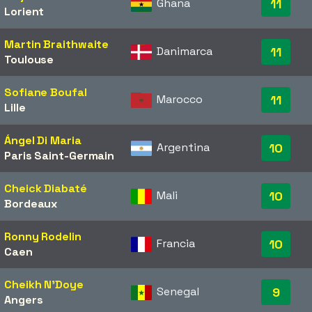
Ghana
11
Lorient
Martin Braithwaite
Danimarca
11
Toulouse
Sofiane Boufal
Marocco
11
Lille
Ángel Di Maria
Argentina
10
Paris Saint-Germain
Cheick Diabaté
Mali
10
Bordeaux
Ronny Rodelin
Francia
10
Caen
Cheikh N'Doye
Senegal
9
Angers