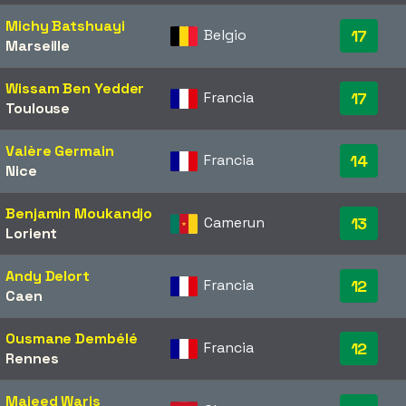
Michy Batshuayi
Belgio
17
Marseille
Wissam Ben Yedder
Francia
17
Toulouse
Valère Germain
Francia
14
Nice
Benjamin Moukandjo
Camerun
13
Lorient
Andy Delort
Francia
12
Caen
Ousmane Dembélé
Francia
12
Rennes
Majeed Waris