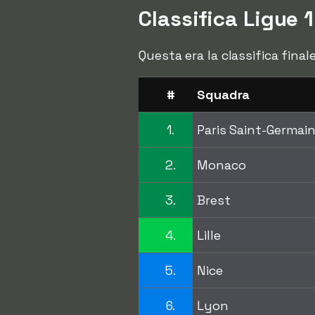
Classifica Ligue 
Questa era la classifica fina
#
Squadra
1.
Paris Saint-Germai
2.
Monaco
3.
Brest
4.
Lille
5.
Nice
6.
Lyon