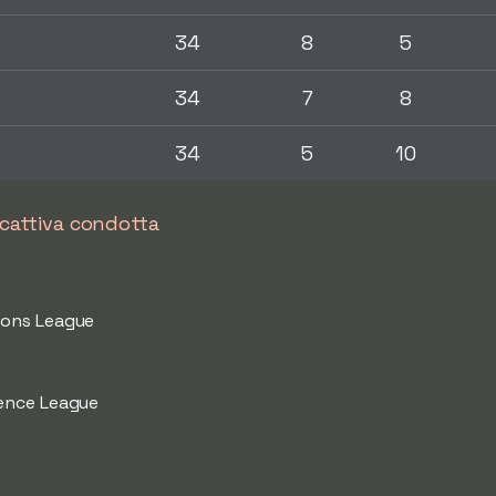
34
8
5
34
7
8
34
5
10
 cattiva condotta
ions League
rence League