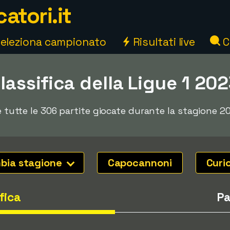
atori.it
eleziona campionato
Risultati live
C
classifica della Ligue 1 2
 e tutte le 306 partite giocate durante la stagione 2
bia stagione
Capocannoni
Curi
fica
Pa