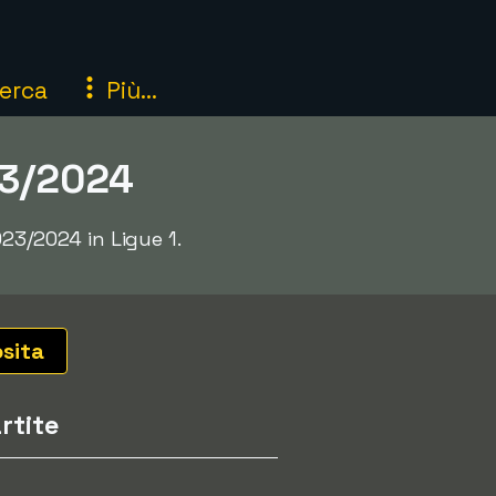
erca
Più...
023/2024
023/2024 in Ligue 1.
osita
rtite