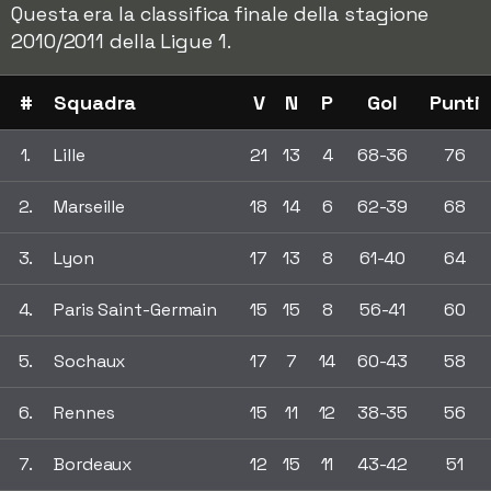
Questa era la classifica finale della stagione
2010/2011 della Ligue 1.
#
Squadra
V
N
P
Gol
Punti
1.
Lille
21
13
4
68-36
76
2.
Marseille
18
14
6
62-39
68
3.
Lyon
17
13
8
61-40
64
4.
Paris Saint-Germain
15
15
8
56-41
60
5.
Sochaux
17
7
14
60-43
58
6.
Rennes
15
11
12
38-35
56
7.
Bordeaux
12
15
11
43-42
51