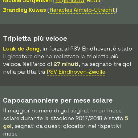
Nicolai Jørgensen
(
Feyenoord
-Roda
)
Brandley Kuwas
(
Heracles Almelo
-Utrecht
)
Tripletta più veloce
Luuk de Jong
, in forza al PSV Eindhoven, è stato
il giocatore che ha realizzato la tripletta più
veloce. Nell'arco di
27 minuti
, ha segnato tre gol
nella partita tra
PSV Eindhoven-Zwolle
.
Capocannoniere per mese solare
Il maggior numero di gol segnati in un mese
solare durante la stagione 2017/2018 è stato
5
gol
, segnati da questi giocatori nei rispettivi
mesi: