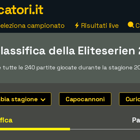
atori.it
eleziona campionato
Risultati live
C
classifica della Eliteserien
e tutte le 240 partite giocate durante la stagione 201
bia stagione
Capocannoni
Curi
fica
Pa