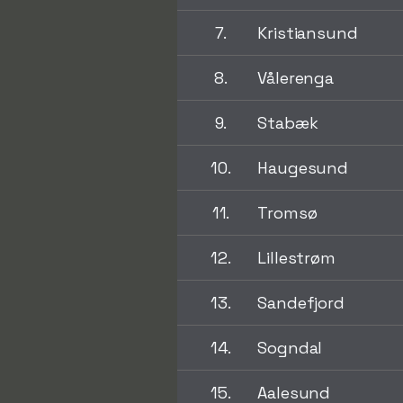
7.
Kristiansund
8.
Vålerenga
9.
Stabæk
10.
Haugesund
11.
Tromsø
12.
Lillestrøm
13.
Sandefjord
14.
Sogndal
15.
Aalesund