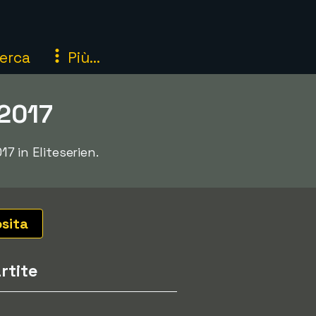
erca
Più...
 2017
7 in Eliteserien.
osita
rtite