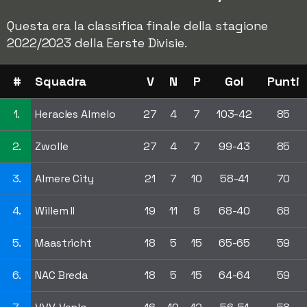
Questa era la classifica finale della stagione
2022/2023 della Eerste Divisie.
#
Squadra
V
N
P
Gol
Punti
1.
Heracles Almelo
27
4
7
103-42
85
2.
Zwolle
27
4
7
99-43
85
3.
Almere City
21
7
10
58-41
70
4.
Willem II
19
11
8
68-40
68
5.
Maastricht
18
5
15
65-65
59
6.
NAC Breda
18
5
15
64-64
59