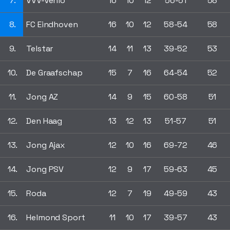
7.
VVV-Venlo
16
10
12
56-51
58
8.
FC Eindhoven
16
10
12
58-54
58
9.
Telstar
14
11
13
39-52
53
10.
De Graafschap
15
7
16
64-54
52
11.
Jong AZ
14
9
15
60-58
51
12.
Den Haag
13
12
13
51-57
51
13.
Jong Ajax
12
10
16
69-72
46
14.
Jong PSV
12
9
17
59-63
45
15.
Roda
12
7
19
49-59
43
16.
Helmond Sport
11
10
17
39-57
43