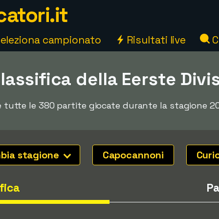
atori.it
eleziona campionato
Risultati live
C
classifica della Eerste Div
 e tutte le 380 partite giocate durante la stagione 20
bia stagione
Capocannoni
Curi
fica
Pa