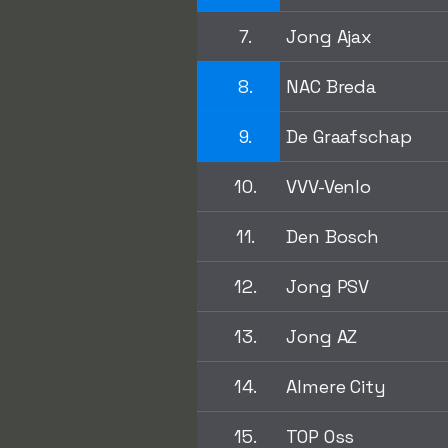
7.
Jong Ajax
8.
NAC Breda
9.
De Graafschap
10.
VVV-Venlo
11.
Den Bosch
12.
Jong PSV
13.
Jong AZ
14.
Almere City
15.
TOP Oss