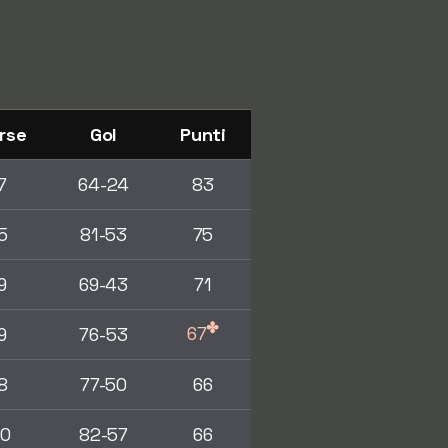
rse
Gol
Punti
7
64-24
83
5
81-53
75
9
69-43
71
✤
67
9
76-53
8
77-50
66
10
82-57
66