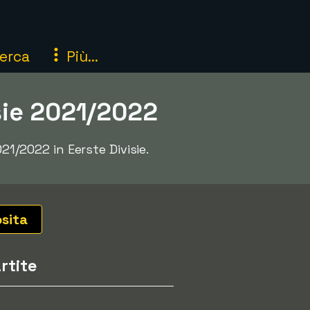
erca
Più...
isie 2021/2022
21/2022 in Eerste Divisie.
osita
rtite