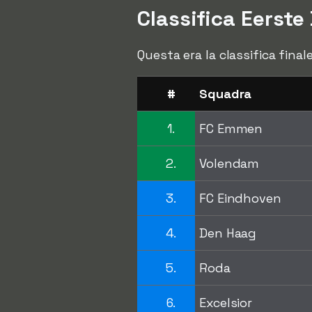
Classifica Eerste
Questa era la classifica final
#
Squadra
1.
FC Emmen
2.
Volendam
3.
FC Eindhoven
4.
Den Haag
5.
Roda
6.
Excelsior