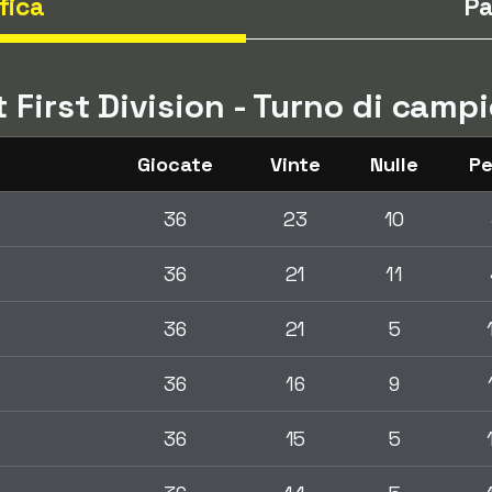
fica
Pa
t First Division - Turno di cam
Giocate
Vinte
Nulle
Pe
36
23
10
36
21
11
36
21
5
36
16
9
36
15
5