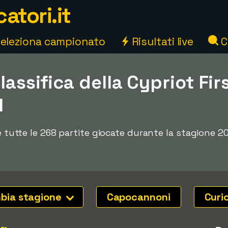
atori.it
eleziona campionato
Risultati live
C
lassifica della Cypriot Fir
1
 e tutte le 268 partite giocate durante la stagione 2
bia stagione
Capocannoni
Curi