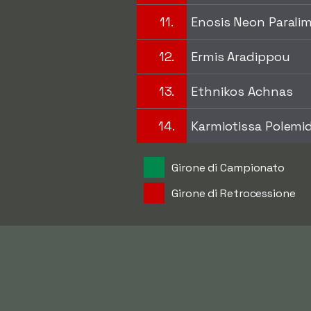
11.
Enosis Neon Paralim
12.
Ermis Aradippou
13.
Ethnikos Achnas
14.
Karmiotissa Polemi
Girone di Campionato
Girone di Retrocessione