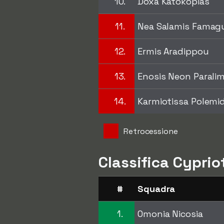
10.
Doxa Katokopias
11.
Nea Salamis Famag
12.
Ermis Aradippou
13.
Enosis Neon Paralim
14.
Karmiotissa Polemi
Retrocessione
Classifica Cyprio
#
Squadra
1.
Omonia Nicosia