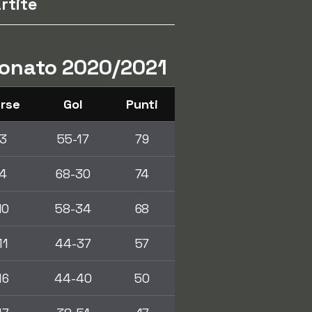
rtite
pionato 2020/2021
rse
Gol
Punti
3
55-17
79
4
68-30
74
10
58-34
68
11
44-37
57
16
44-40
50