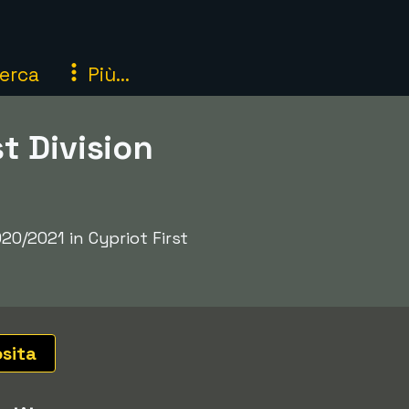
erca
Più...
st Division
020/2021 in Cypriot First
osita