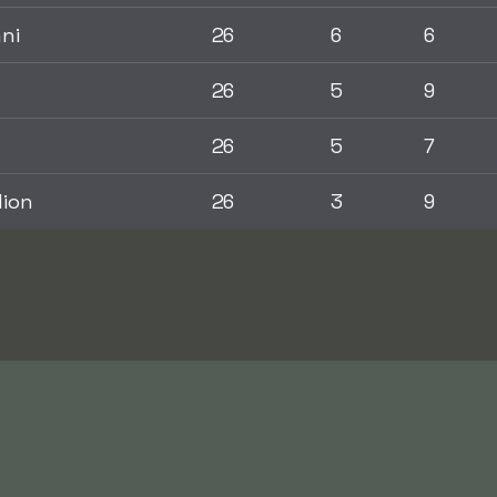
ni
26
6
6
26
5
9
26
5
7
dion
26
3
9