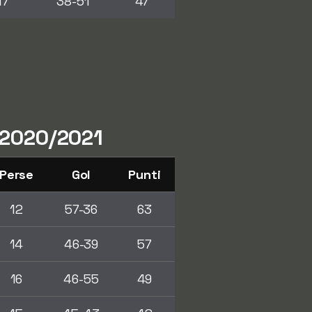
17
38-51
47
e 2020/2021
Perse
Gol
Punti
12
57-36
63
14
46-39
57
16
46-55
49