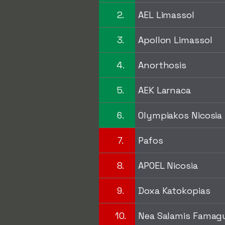
2.
AEL Limassol
3.
Apollon Limassol
4.
Anorthosis
5.
AEK Larnaca
6.
Olympiakos Nicosia
7.
Pafos
8.
APOEL Nicosia
9.
Doxa Katokopias
10.
Nea Salamis Famag