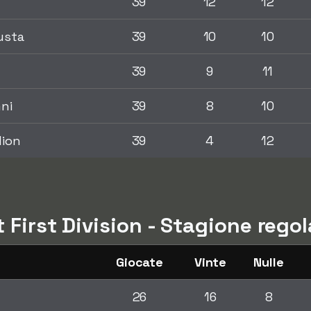
39
12
12
usta
39
10
10
39
9
11
ni
39
8
10
dion
39
4
12
t First Division - Stagione rego
Giocate
Vinte
Nulle
26
16
8