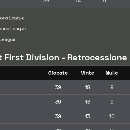
36
14
5
ions League
rence League
 League
t First Division - Retrocession
Giocate
Vinte
Nulle
39
18
9
39
16
9
39
13
10