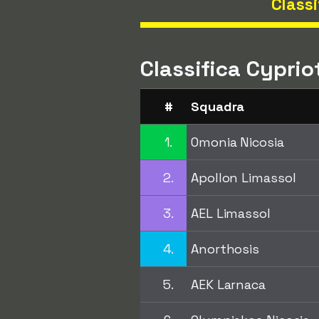
Classi
Classifica Cyprio
#
Squadra
1.
Omonia Nicosia
2.
Apollon Limassol
3.
AEL Limassol
4.
Anorthosis
5.
AEK Larnaca