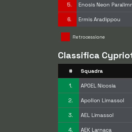
5.
Enosis Neon Paralimn
6.
Ermis Aradippou
Retrocessione
Classifica Cyprio
#
Squadra
1.
APOEL Nicosia
2.
Apollon Limassol
3.
AEL Limassol
4.
AEK Larnaca