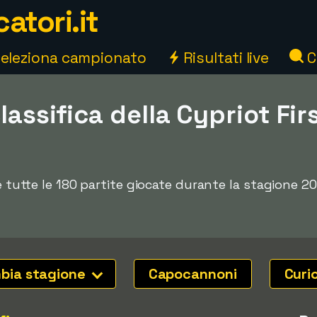
atori.it
eleziona campionato
Risultati live
C
lassifica della Cypriot Fir
9
 e tutte le 180 partite giocate durante la stagione 20
bia stagione
Capocannoni
Curi