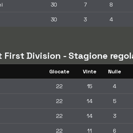
i
30
7
8
30
3
4
t First Division - Stagione rego
Giocate
Vinte
Nulle
22
15
4
22
14
5
22
14
3
22
11
6