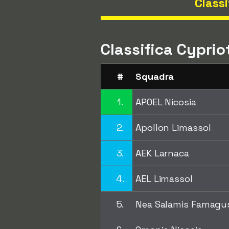
Classi
Classifica Cyprio
#
Squadra
1.
APOEL Nicosia
2.
Apollon Limassol
3.
AEK Larnaca
4.
AEL Limassol
5.
Nea Salamis Famagu