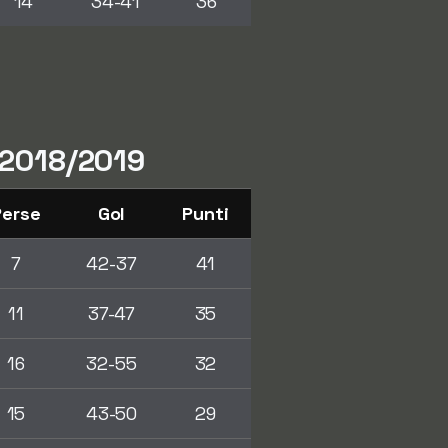
14
34-41
36
e 2018/2019
Perse
Gol
Punti
7
42-37
41
11
37-47
35
16
32-55
32
15
43-50
29