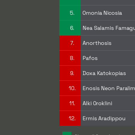
5.
Omonia Nicosia
6.
Nea Salamis Famag
7.
Anorthosis
8.
Pafos
9.
Doxa Katokopias
10.
Enosis Neon Paralim
11.
Alki Oroklini
12.
Ermis Aradippou