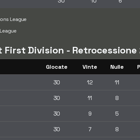
30
10
6
ions League
 League
t First Division - Retrocession
Giocate
Vinte
Nulle
30
12
11
30
11
8
30
9
5
30
7
8