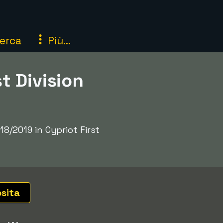
erca
Più...
st Division
18/2019 in Cypriot First
osita