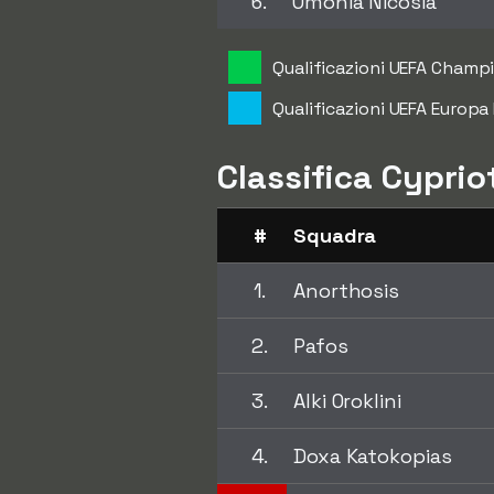
6.
Omonia Nicosia
Qualificazioni UEFA Champ
Qualificazioni UEFA Europa
Classifica Cyprio
#
Squadra
1.
Anorthosis
2.
Pafos
3.
Alki Oroklini
4.
Doxa Katokopias