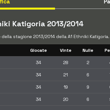
fica
Pa
niki Katigoria 2013/2014
e della stagione 2013/2014 della A1 Ethniki Katigoria.
Giocate
Vinte
Nulle
Pe
34
28
2
34
21
6
34
19
9
34
20
6