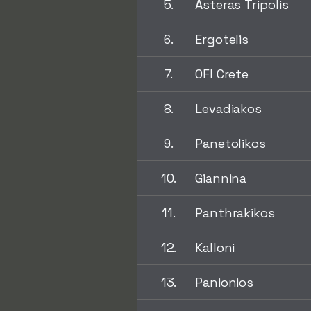
5.
Asteras Tripolis
6.
Ergotelis
7.
OFI Crete
8.
Levadiakos
9.
Panetolikos
10.
Giannina
11.
Panthrakikos
12.
Kalloni
13.
Panionios