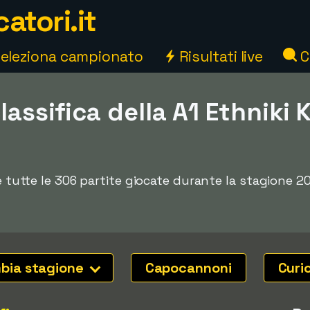
atori.it
eleziona campionato
Risultati live
C
classifica della A1 Ethniki 
4
 e tutte le 306 partite giocate durante la stagione 2
bia stagione
Capocannoni
Curi