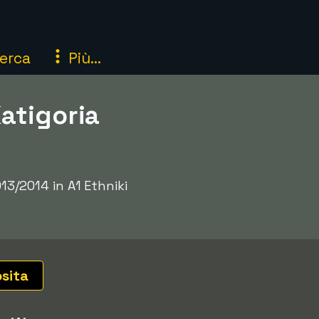
erca
Più...
Katigoria
013/2014 in A1 Ethniki
osita