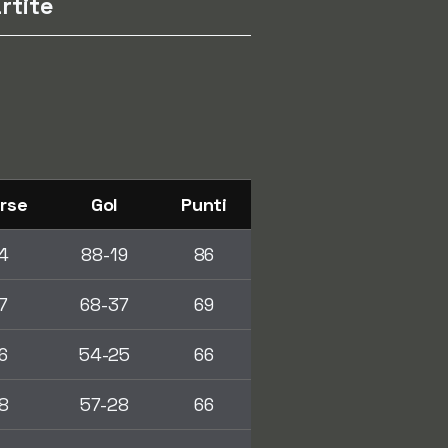
rtite
rse
Gol
Punti
4
88-19
86
7
68-37
69
6
54-25
66
8
57-28
66