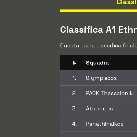
Classi
Classifica A1 Eth
Questa era la classifica final
#
Squadra
1.
Olympiacos
2.
PAOK Thessaloniki
3.
Atromitos
4.
Panathinaikos