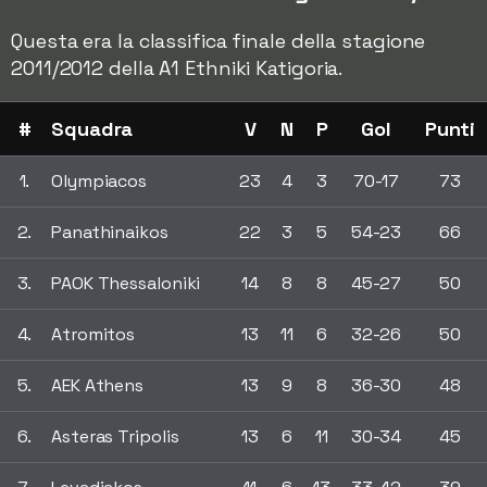
Questa era la classifica finale della stagione
2011/2012 della A1 Ethniki Katigoria.
#
Squadra
V
N
P
Gol
Punti
1.
Olympiacos
23
4
3
70-17
73
2.
Panathinaikos
22
3
5
54-23
66
3.
PAOK Thessaloniki
14
8
8
45-27
50
4.
Atromitos
13
11
6
32-26
50
5.
AEK Athens
13
9
8
36-30
48
6.
Asteras Tripolis
13
6
11
30-34
45