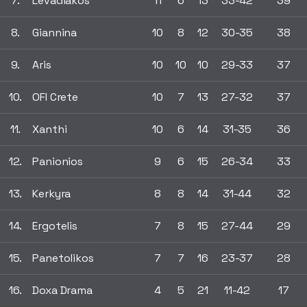
7.
Levadiakos
11
6
13
33-42
39
8.
Giannina
10
8
12
30-35
38
9.
Aris
10
10
10
29-33
37
10.
OFI Crete
10
7
13
27-32
37
11.
Xanthi
10
6
14
31-35
36
12.
Panionios
9
6
15
26-34
33
13.
Kerkyra
8
8
14
31-44
32
14.
Ergotelis
7
8
15
27-44
29
15.
Panetolikos
7
7
16
23-37
28
16.
Doxa Drama
4
5
21
11-42
17