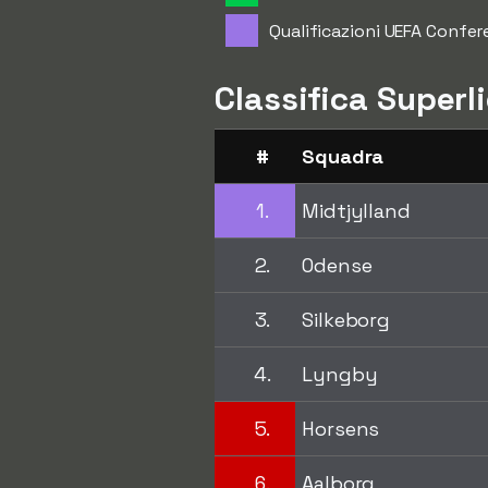
Qualificazioni UEFA Confe
Classifica Super
#
Squadra
1.
Midtjylland
2.
Odense
3.
Silkeborg
4.
Lyngby
5.
Horsens
6.
Aalborg