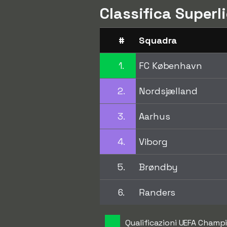
Classifica Super
#
Squadra
1.
FC København
2.
Nordsjælland
3.
Aarhus
4.
Viborg
5.
Brøndby
6.
Randers
Qualificazioni UEFA Champ