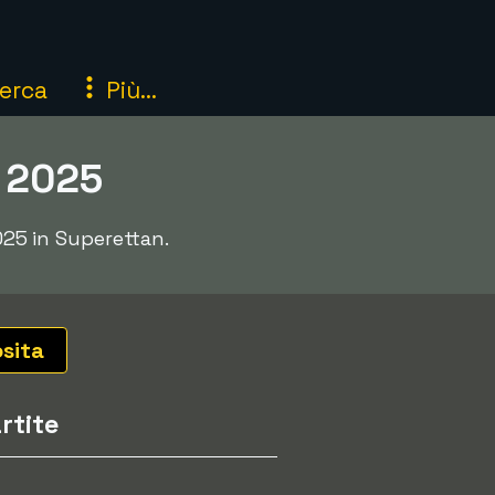
erca
Più...
n 2025
025 in Superettan.
osita
rtite