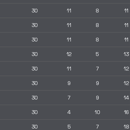
30
11
8
11
30
11
8
11
30
11
8
11
30
12
5
13
30
11
7
12
30
9
9
12
30
7
9
14
30
4
10
16
30
5
7
18