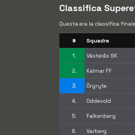
Classifica Super
Questa era la classifica fina
#
Squadra
1.
Västerås SK
2.
Kalmar FF
3.
Örgryte
4.
Oddevold
5.
Falkenberg
6.
Varberg