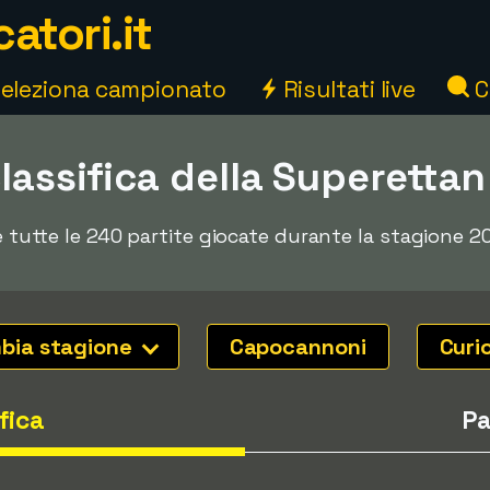
atori.it
eleziona campionato
Risultati live
C
classifica della Superetta
 e tutte le 240 partite giocate durante la stagione 2
bia stagione
Capocannoni
Curi
fica
Pa