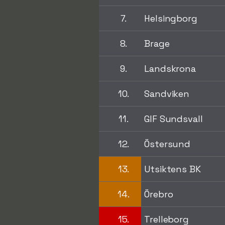
7.
Helsingborg
8.
Brage
9.
Landskrona
10.
Sandviken
11.
GIF Sundsvall
12.
Östersund
13.
Utsiktens BK
14.
Örebro
15.
Trelleborg