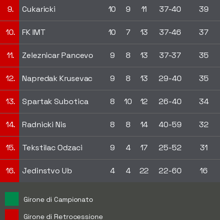
9.
Cukaricki
10
9
11
37-40
39
10.
FK IMT
10
7
13
37-46
37
11.
Zeleznicar Pancevo
9
8
13
37-37
35
12.
Napredak Krusevac
9
8
13
29-40
35
13.
Spartak Subotica
8
10
12
26-40
34
14.
Radnicki Nis
8
8
14
40-59
32
15.
Tekstilac Odzaci
9
4
17
25-52
31
16.
Jedinstvo Ub
4
4
22
22-60
16
Girone di Campionato
Girone di Retrocessione