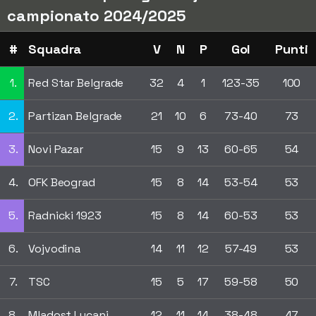
campionato 2024/2025
#
Squadra
V
N
P
Gol
Punti
1.
Red Star Belgrade
32
4
1
123-35
100
2.
Partizan Belgrade
21
10
6
73-40
73
3.
Novi Pazar
15
9
13
60-65
54
4.
OFK Beograd
15
8
14
53-54
53
5.
Radnicki 1923
15
8
14
60-53
53
6.
Vojvodina
14
11
12
57-49
53
7.
TSC
15
5
17
59-58
50
8.
Mladost Lucani
12
11
14
38-48
47