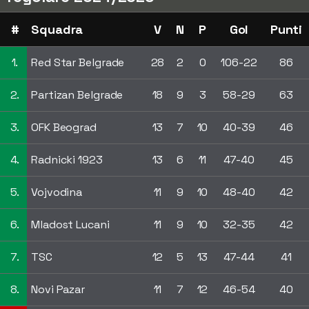
#
Squadra
V
N
P
Gol
Punti
1.
Red Star Belgrade
28
2
0
106-22
86
2.
Partizan Belgrade
18
9
3
58-29
63
3.
OFK Beograd
13
7
10
40-39
46
4.
Radnicki 1923
13
6
11
47-40
45
5.
Vojvodina
11
9
10
48-40
42
6.
Mladost Lucani
11
9
10
32-35
42
7.
TSC
12
5
13
47-44
41
8.
Novi Pazar
11
7
12
46-54
40