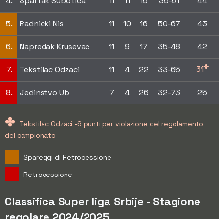
4.
Spartak Subotica
11
11
15
35-51
44
5.
Radnicki Nis
11
10
16
50-67
43
6.
Napredak Krusevac
11
9
17
35-48
42
✤
31
7.
Tekstilac Odzaci
11
4
22
33-65
8.
Jedinstvo Ub
7
4
26
32-73
25
✤
Tekstilac Odzaci -6 punti per violazione del regolamento
del campionato
Spareggi di Retrocessione
Retrocessione
Classifica Super liga Srbije - Stagione
regolare 2024/2025