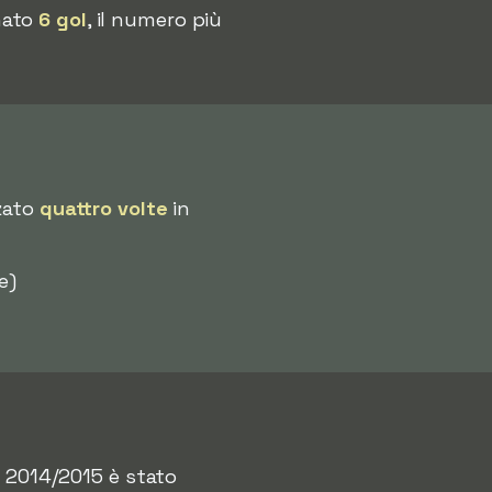
nato
6 gol
, il numero più
zzato
quattro volte
in
e)
e 2014/2015 è stato