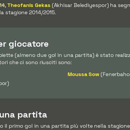
14
,
Theofanis Gekas
(Akhisar Belediyespor) ha seg
lla stagione 2014/2015.
er giocatore
iette (almeno due gol in una partita) è stato reali
ori che ci sono riusciti sono:
Moussa Sow
(Fenerbahc
por)
 una partita
o il primo gol in una partita più volte nella stagion