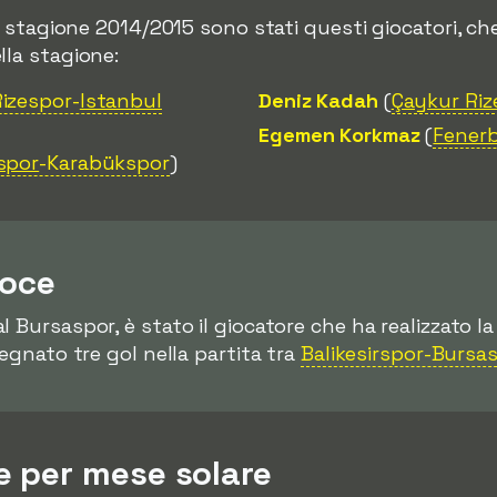
la stagione 2014/2015 sono stati questi giocatori, 
lla stagione:
izespor-
Istanbul
Deniz Kadah
(
Çaykur Riz
Egemen Korkmaz
(
Fener
spor
-Karabükspor
)
loce
 al Bursaspor, è stato il giocatore che ha realizzato la
segnato tre gol nella partita tra
Balikesirspor-Bursa
 per mese solare