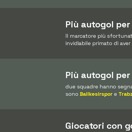
Più autogol per
Il marcatore più sfortuna
invidiabile primato di ave
Più autogol pe
due squadre hanno segn
sono
Balikesirspor
e
Trab
Giocatori con g