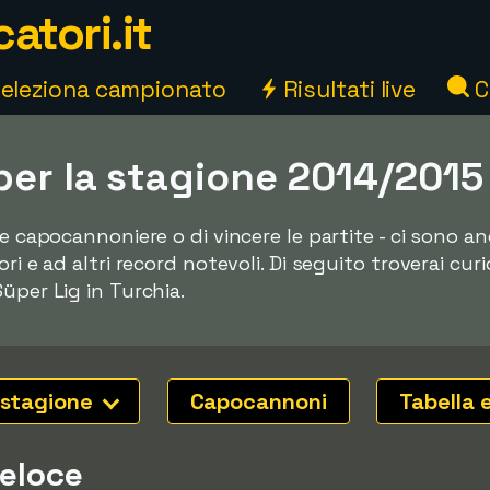
atori.it
eleziona campionato
Risultati live
C
per la stagione 2014/2015
re capocannoniere o di vincere le partite - ci sono 
ri e ad altri record notevoli. Di seguito troverai curi
üper Lig in Turchia.
 stagione
Capocannoni
Tabella 
veloce