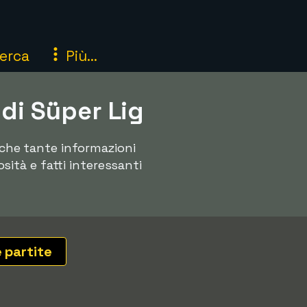
erca
Più...
 di Süper Lig
anche tante informazioni
osità e fatti interessanti
e partite