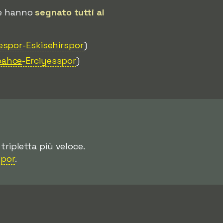
che hanno
segnato tutti al
espor
-Eskisehirspor
)
bahce
-Erciyesspor
)
 tripletta più veloce.
spor
.