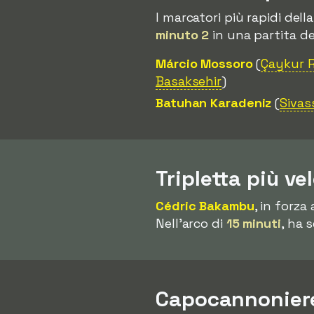
I marcatori più rapidi del
minuto 2
in una partita de
Márcio Mossoro
(
Çaykur R
Basaksehir
)
Batuhan Karadeniz
(
Sivas
Tripletta più ve
Cédric Bakambu
, in forza
Nell'arco di
15 minuti
, ha 
Capocannoniere