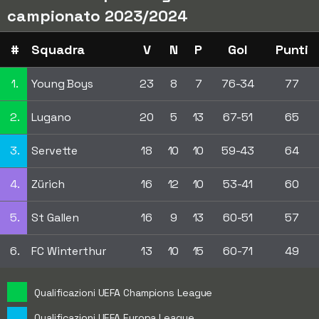
campionato 2023/2024
#
Squadra
V
N
P
Gol
Punti
1.
Young Boys
23
8
7
76-34
77
2.
Lugano
20
5
13
67-51
65
3.
Servette
18
10
10
59-43
64
4.
Zürich
16
12
10
53-41
60
5.
St Gallen
16
9
13
60-51
57
6.
FC Winterthur
13
10
15
60-71
49
Qualificazioni UEFA Champions League
Qualificazioni UEFA Europa League