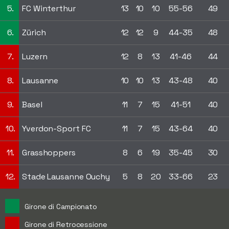
5.
FC Winterthur
13
10
10
55-56
49
6.
Zürich
12
12
9
44-35
48
7.
Luzern
12
8
13
41-46
44
8.
Lausanne
10
10
13
43-48
40
9.
Basel
11
7
15
41-51
40
10.
Yverdon-Sport FC
11
7
15
43-64
40
11.
Grasshoppers
8
6
19
35-45
30
12.
Stade Lausanne Ouchy
5
8
20
33-66
23
Girone di Campionato
Girone di Retrocessione