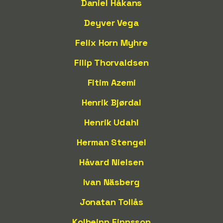
Daniel Håkans
Deyver Vega
Felix Horn Myhre
Filip Thorvaldsen
Fitim Azemi
Henrik Bjørdal
Henrik Udahl
Herman Stengel
Håvard Nielsen
Ivan Näsberg
Jonatan Tollås
Kolbeinn Finnsson