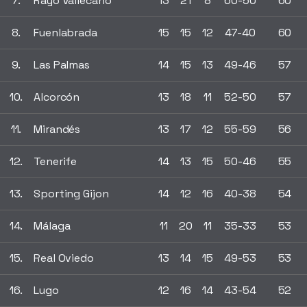
7.
Rayo Vallecano
13
21
8
60-50
60
8.
Fuenlabrada
15
15
12
47-40
60
9.
Las Palmas
14
15
13
49-46
57
10.
Alcorcón
13
18
11
52-50
57
11.
Mirandés
13
17
12
55-59
56
12.
Tenerife
14
13
15
50-46
55
13.
Sporting Gijon
14
12
16
40-38
54
14.
Málaga
11
20
11
35-33
53
15.
Real Oviedo
13
14
15
49-53
53
16.
Lugo
12
16
14
43-54
52