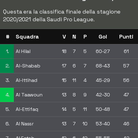
Questa era la classifica finale della stagione
2020/2021 della Saudi Pro League.
#
Squadra
V
N
P
Gol
Punti
1.
Al Hilal
18
7
5
60-27
61
2.
Al-Shabab
17
6
7
68-43
57
3.
Al-Ittihad
15
11
4
45-29
56
4.
Al Taawoun
13
8
9
42-30
47
5.
Al-Ettifaq
14
5
11
50-48
47
6.
Al Nassr
13
7
10
53-40
46