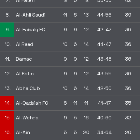
7.
Al Fateh
12
6
12
55-55
42
8.
Al-Ahli Saudi
11
6
13
44-56
39
9.
Al-Faisaly FC
9
9
12
42-47
36
10.
Al Raed
10
6
14
44-47
36
11.
Damac
9
9
12
43-48
36
12.
Al Batin
9
9
12
43-55
36
13.
Abha Club
10
6
14
42-50
36
14.
Al-Qadsiah FC
8
11
11
41-47
35
15.
Al-Wehda
9
5
16
40-60
32
16.
Al-Ain
5
5
20
34-64
20