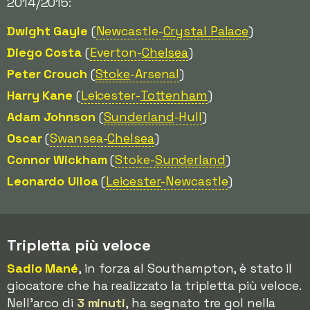
2014/2015:
Dwight Gayle
(
Newcastle-
Crystal Palace
)
Diego Costa
(
Everton-
Chelsea
)
Peter Crouch
(
Stoke
-Arsenal
)
Harry Kane
(
Leicester-
Tottenham
)
Adam Johnson
(
Sunderland
-Hull
)
Oscar
(
Swansea-
Chelsea
)
Connor Wickham
(
Stoke-
Sunderland
)
Leonardo Ulloa
(
Leicester
-Newcastle
)
Tripletta più veloce
Sadio Mané
, in forza al Southampton, è stato il
giocatore che ha realizzato la tripletta più veloce.
Nell'arco di
3 minuti
, ha segnato tre gol nella