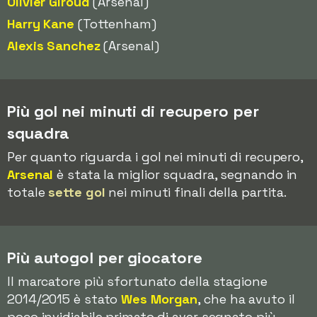
Olivier Giroud
(Arsenal)
Harry Kane
(Tottenham)
Alexis Sanchez
(Arsenal)
Più gol nei minuti di recupero per
squadra
Per quanto riguarda i gol nei minuti di recupero,
Arsenal
è stata la miglior squadra, segnando in
totale
sette gol
nei minuti finali della partita.
Più autogol per giocatore
Il marcatore più sfortunato della stagione
2014/2015 è stato
Wes Morgan
, che ha avuto il
poco invidiabile primato di aver segnato più