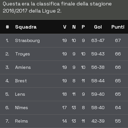
Questa era la classifica finale della stagione
2016/2017 della Ligue 2.
#
Squadra
V
N
P
Gol
Punti
1.
Strasbourg
19
10
9
63-47
67
2.
Troyes
19
9
10
59-43
66
3.
Amiens
19
9
10
56-38
66
4.
Brest
19
8
11
58-44
65
5.
Lens
18
11
9
59-40
65
6.
Nîmes
17
13
8
58-40
64
7.
Reims
14
13
11
42-39
55