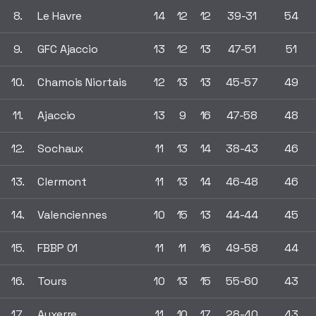
8.
Le Havre
14
12
12
39-31
54
9.
GFC Ajaccio
13
12
13
47-51
51
10.
Chamois Niortais
12
13
13
45-57
49
11.
Ajaccio
13
9
16
47-58
48
12.
Sochaux
11
13
14
38-43
46
13.
Clermont
11
13
14
46-48
46
14.
Valenciennes
10
15
13
44-44
45
15.
FBBP 01
11
11
16
49-58
44
16.
Tours
10
13
15
55-60
43
17.
Auxerre
11
10
17
28-40
43