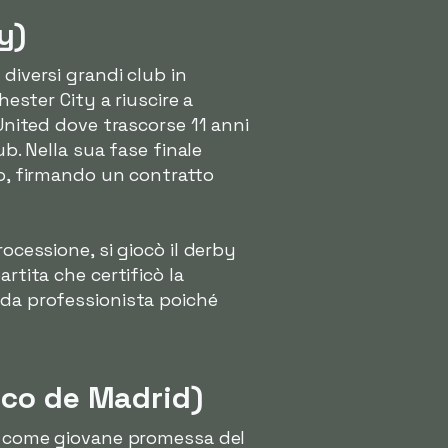
y)
 diversi grandi club in
hester City a riuscire a
 United dove trascorse 11 anni
ub. Nella sua fase finale
to, firmando un contratto
ocessione, si giocò il derby
rtita che certificò la
 da professionista poiché
ico de Madrid)
come giovane promessa del