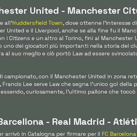
ester United - Manchester Cit
 all'
Huddersfield Town
, dove ottenne l'interesse di
 United e il Liverpool, anche se alla fine fu il Manc
 i Citizens e un altro al Torino, finì al Manchester
 uno dei giocatori più importanti nella storia del cl
era al suo meglio e ciò portò Law ad essere svincola
 di campionato, con il Manchester United in zona retr
 Francis Lee serve Law che segna l'unico gol della pa
, essendo, curiosamente, l'ultimo pallone che toccò
arcellona - Real Madrid - Atlét
 arrivò in Catalogna per firmare per il
FC Barcelona