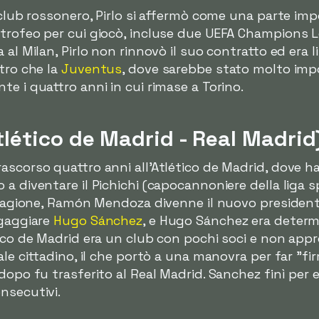
l club rossonero, Pirlo si affermò come una parte i
trofeo per cui giocò, incluse due UEFA Champions Lea
al Milan, Pirlo non rinnovò il suo contratto ed era li
tro che la
Juventus
, dove sarebbe stato molto imp
e i quattro anni in cui rimase a Torino.
lético de Madrid - Real Madrid
scorso quattro anni all'Atlético de Madrid, dove ha 
 a diventare il Pichichi (capocannoniere della liga 
 stagione, Ramón Mendoza divenne il nuovo presidente
ngaggiare
Hugo Sánchez
, e Hugo Sánchez era determi
tico de Madrid era un club con pochi soci e non app
ale cittadino, il che portò a una manovra per far "fi
dopo fu trasferito al Real Madrid. Sanchez finì per 
nsecutivi.