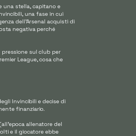
 una stella, capitano e
vincibili, una fase in cui
genza dell'Arsenal acquisti di
sposta negativa perché
e pressione sul club per
 Premier League, cosa che
gli Invincibili e decise di
mente finanziario.
all'epoca allenatore del
lti e il giocatore ebbe