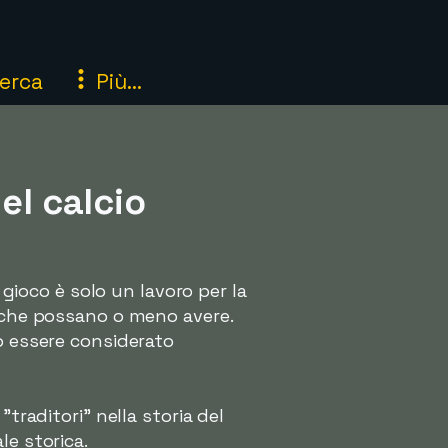
erca
Più...
el calcio
 gioco è solo un lavoro per la
a che possano o meno avere.
ò essere considerato
traditori" nella storia del
le storica.