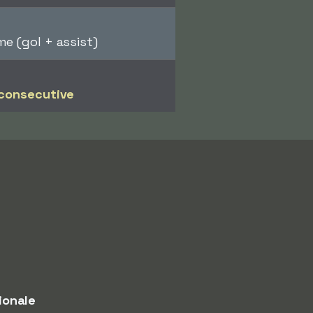
me (gol + assist)
 consecutive
ionale