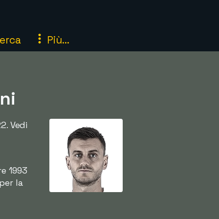
erca
Più...
ni
2. Vedi
re 1993
per la