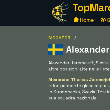
TopMarc
Home
S
/
GIOCATORI
Alexander 
Alexander Jeremejeff, Svezia 
altre posizioni alte nelle lis
Alexander Thomas Jeremeje
principalmente gioca al posi
in Kungsbacka, Svezia. Total
sua squadra nazionale.