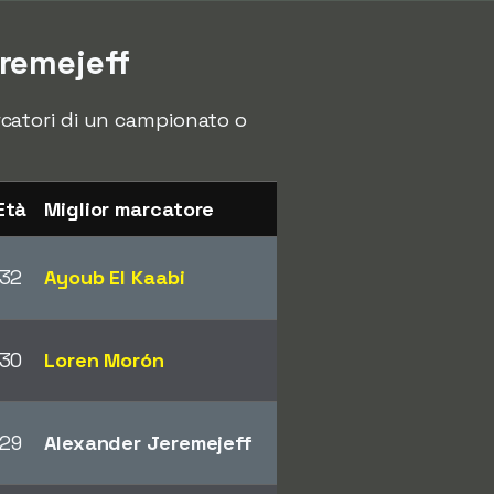
remejeff
arcatori di un campionato o
Età
Miglior marcatore
32
Ayoub El Kaabi
30
Loren Morón
29
Alexander Jeremejeff