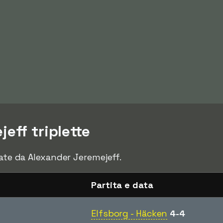
eff triplette
ate da Alexander Jeremejeff.
Partita e data
Elfsborg - Häcken
4-4