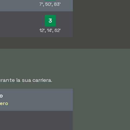
7', 50', 83'
3
12', 14', 62'
ante la sua carriera.
ro
pero