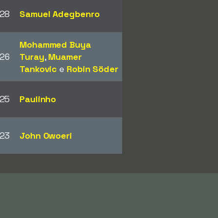
28
Samuel Adegbenro
Mohammed Buya
26
Turay
,
Muamer
Tankovic
e
Robin Söder
25
Paulinho
23
John Owoeri