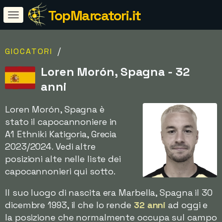
TopMarcatori.it
/
GIOCATORI
Loren Morón, Spagna - 32
anni
Loren Morón, Spagna è
stato il capocannoniere in
A1 Ethniki Katigoria, Grecia
2023/2024. Vedi altre
posizioni alte nelle liste dei
capocannonieri qui sotto.
Il suo luogo di nascita era Marbella, Spagna il 30
dicembre 1993, il che lo rende
32 anni
ad oggi e
la posizione che normalmente occupa sul campo