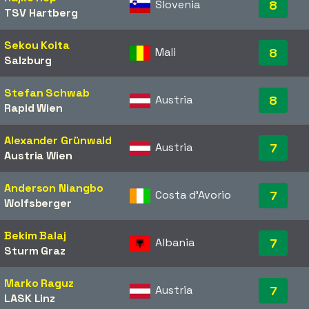
Slovenia
8
TSV Hartberg
Sekou Koita
Mali
8
Salzburg
Stefan Schwab
Austria
8
Rapid Wien
Alexander Grünwald
Austria
7
Austria Wien
Anderson Niangbo
Costa d'Avorio
7
Wolfsberger
Bekim Balaj
Albania
7
Sturm Graz
Marko Raguz
Austria
7
LASK Linz