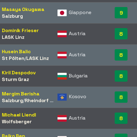
Masaya Okugawa
Giappone
9
Salzburg
Dominik Frieser
Austria
8
LASK Linz
Husein Balic
Austria
8
St Pölten
/​
LASK Linz
Kiril Despodov
Bulgaria
8
Sturm Graz
Mergim Berisha
Kosovo
8
Salzburg
/​
Rheindorf Altach
Michael Liendl
Austria
8
Wolfsberger
Rajko Rep