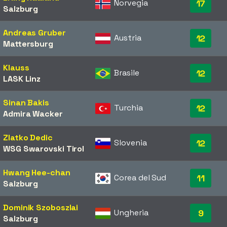
Norvegia
17
Salzburg
Andreas Gruber
Austria
12
Mattersburg
Klauss
Brasile
12
LASK Linz
Sinan Bakis
Turchia
12
Admira Wacker
Zlatko Dedic
Slovenia
12
WSG Swarovski Tirol
Hwang Hee-chan
Corea del Sud
11
Salzburg
Dominik Szoboszlai
Ungheria
9
Salzburg