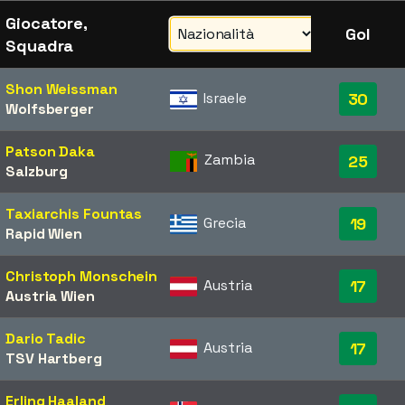
Giocatore,
Gol
Squadra
Shon Weissman
Israele
30
Wolfsberger
Patson Daka
Zambia
25
Salzburg
Taxiarchis Fountas
Grecia
19
Rapid Wien
Christoph Monschein
Austria
17
Austria Wien
Dario Tadic
Austria
17
TSV Hartberg
Erling Haaland