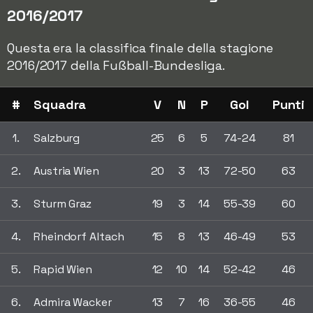
2016/2017
Questa era la classifica finale della stagione
2016/2017 della Fußball-Bundesliga.
#
Squadra
V
N
P
Gol
Punti
1.
Salzburg
25
6
5
74-24
81
2.
Austria Wien
20
3
13
72-50
63
3.
Sturm Graz
19
3
14
55-39
60
4.
Rheindorf Altach
15
8
13
46-49
53
5.
Rapid Wien
12
10
14
52-42
46
6.
Admira Wacker
13
7
16
36-55
46