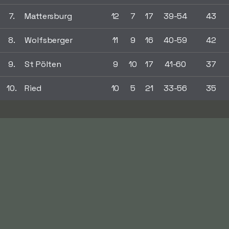
7.
Mattersburg
12
7
17
39-54
43
8.
Wolfsberger
11
9
16
40-59
42
9.
St Pölten
9
10
17
41-60
37
10.
Ried
10
5
21
33-56
35