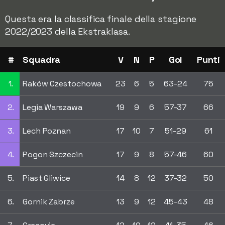
Questa era la classifica finale della stagione
2022/2023 della Ekstraklasa.
#
Squadra
V
N
P
Gol
Punti
1.
Raków Czestochowa
23
6
5
63-24
75
2.
Legia Warszawa
19
9
6
57-37
66
3.
Lech Poznan
17
10
7
51-29
61
4.
Pogon Szczecin
17
9
8
57-46
60
5.
Piast Gliwice
14
8
12
37-32
50
6.
Gornik Zabrze
13
9
12
45-43
48