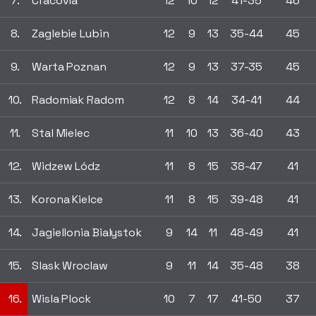
7.
Cracovia
12
10
12
41-35
46
8.
Zaglebie Lubin
12
9
13
35-44
45
9.
Warta Poznan
12
9
13
37-35
45
10.
Radomiak Radom
12
8
14
34-41
44
11.
Stal Mielec
11
10
13
36-40
43
12.
Widzew Lódz
11
8
15
38-47
41
13.
Korona Kielce
11
8
15
39-48
41
14.
Jagiellonia Bialystok
9
14
11
48-49
41
15.
Slask Wroclaw
9
11
14
35-48
38
16.
Wisla Plock
10
7
17
41-50
37