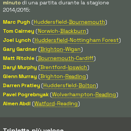
minuto
di una partita durante la stagione
2014/2015:
Marc Pugh
(
Huddersfield-
Bournemouth
)
Tom Cairney
(
Norwich-
Blackburn
)
Joel Lynch
(
Huddersfield
-Nottingham Forest
)
Gary Gardner
(
Brighton
-Wigan
)
Matt Ritchie
(
Bournemouth
-Cardiff
)
Daryl Murphy
(
Brentford-
Ipswich
)
Glenn Murray
(
Brighton-
Reading
)
Darren Pratley
(
Huddersfield-
Bolton
)
Pavel Pogrebnyak
(
Wolverhampton-
Reading
)
Almen Abdi
(
Watford
-Reading
)
Tripletta più veloce