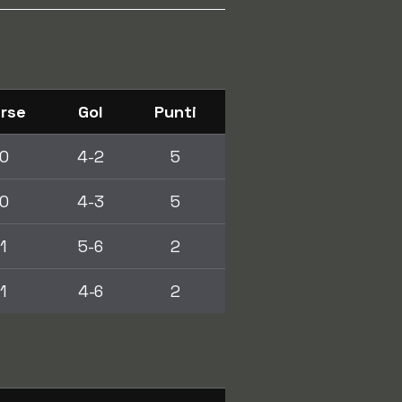
rse
Gol
Punti
0
4-2
5
0
4-3
5
1
5-6
2
1
4-6
2