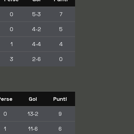
0
5-3
7
0
4-2
5
1
4-4
4
3
2-6
0
Perse
Gol
Punti
0
13-2
9
1
11-6
6