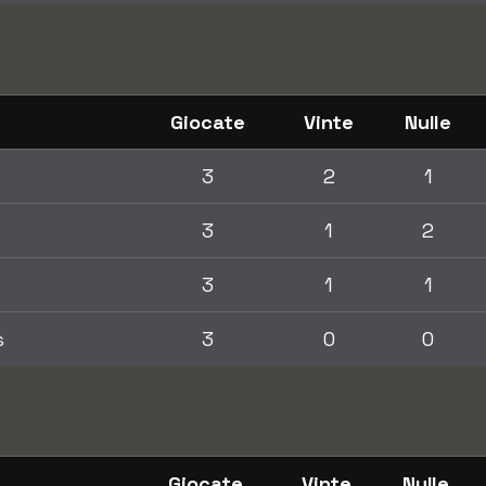
Giocate
Vinte
Nulle
3
2
1
3
1
2
3
1
1
s
3
0
0
Giocate
Vinte
Nulle