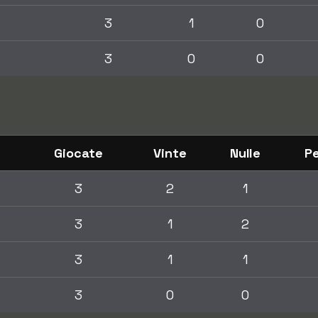
3
1
0
3
0
0
Giocate
Vinte
Nulle
P
3
2
1
3
1
2
3
1
1
3
0
0