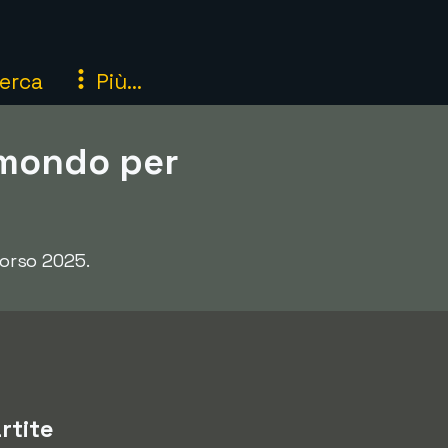
erca
Più...
l mondo per
corso 2025.
rtite