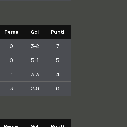
Perse
Gol
Punti
0
5-2
7
0
5-1
5
1
3-3
4
3
2-9
0
Perse
Gol
Punti