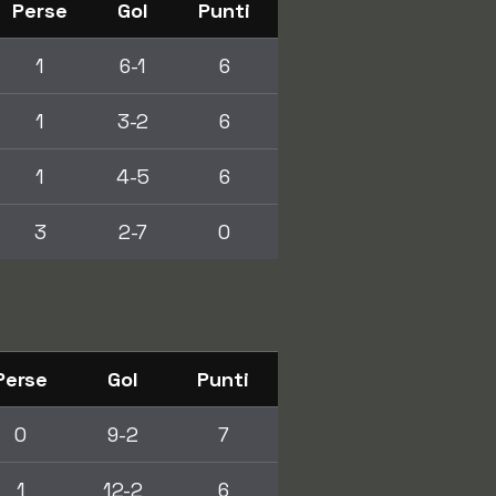
Perse
Gol
Punti
1
6-1
6
1
3-2
6
1
4-5
6
3
2-7
0
Perse
Gol
Punti
0
9-2
7
1
12-2
6