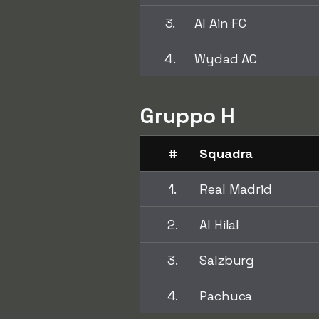
3.
Al Ain FC
4.
Wydad AC
Gruppo H
#
Squadra
1.
Real Madrid
2.
Al Hilal
3.
Salzburg
4.
Pachuca