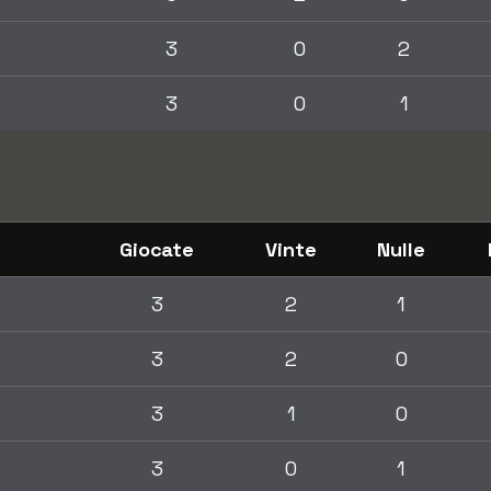
3
0
2
3
0
1
Giocate
Vinte
Nulle
3
2
1
3
2
0
3
1
0
3
0
1