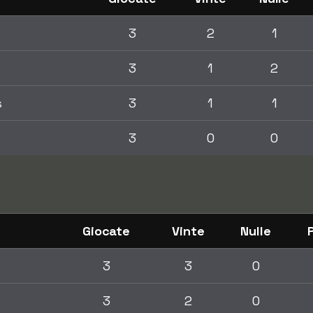
3
2
1
3
1
2
s
3
1
1
3
0
0
Giocate
Vinte
Nulle
3
3
0
3
2
0