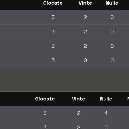
Giocate
Vinte
Nulle
3
2
0
3
2
0
3
2
0
3
0
0
Giocate
Vinte
Nulle
3
2
1
3
2
0