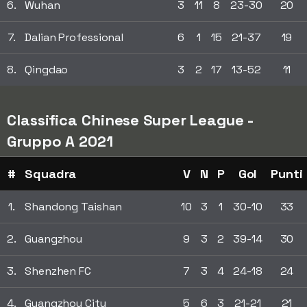
6.
Wuhan
3
11
8
23-30
20
7.
Dalian Professional
6
1
15
21-37
19
8.
Qingdao
3
2
17
13-52
11
Classifica Chinese Super League -
Gruppo A 2021
#
Squadra
V
N
P
Gol
Punti
1.
Shandong Taishan
10
3
1
30-10
33
2.
Guangzhou
9
3
2
39-14
30
3.
Shenzhen FC
7
3
4
24-18
24
4.
Guangzhou City
5
6
3
21-21
21