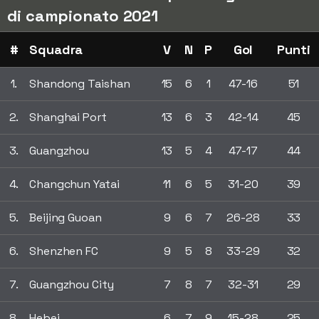
di campionato 2021
#
Squadra
V
N
P
Gol
Punti
1.
Shandong Taishan
15
6
1
47-16
51
2.
Shanghai Port
13
6
3
42-14
45
3.
Guangzhou
13
5
4
47-17
44
4.
Changchun Yatai
11
6
5
31-20
39
5.
Beijing Guoan
9
6
7
26-28
33
6.
Shenzhen FC
9
5
8
33-29
32
7.
Guangzhou City
7
8
7
32-31
29
8.
Hebei
6
7
9
15-28
25