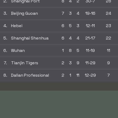
2.
Shanghai Port
8
4
2
30-7
28
3.
Beijing Guoan
7
3
4
19-16
24
4.
Hebei
6
5
3
12-11
23
5.
Shanghai Shenhua
6
4
4
21-17
22
6.
Wuhan
1
8
5
11-19
11
7.
Tianjin Tigers
2
3
9
11-29
9
8.
Dalian Professional
2
1
11
12-29
7