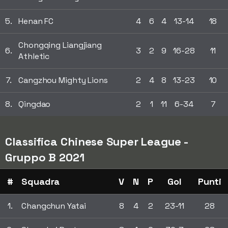
5.
Henan FC
4
6
4
13-14
18
Chongqing Liangjiang
6.
3
2
9
16-28
11
Athletic
7.
Cangzhou Mighty Lions
2
4
8
13-23
10
8.
Qingdao
2
1
11
6-34
7
Classifica Chinese Super League -
Gruppo B 2021
#
Squadra
V
N
P
Gol
Punti
1.
Changchun Yatai
8
4
2
23-11
28