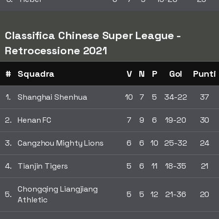
Classifica Chinese Super League -
Retrocessione 2021
#
Squadra
V
N
P
Gol
Punti
1.
Shanghai Shenhua
10
7
5
34-22
37
2.
Henan FC
7
9
6
19-20
30
3.
Cangzhou Mighty Lions
6
6
10
25-32
24
4.
Tianjin Tigers
5
6
11
18-35
21
Chongqing Liangjiang
5.
5
5
12
21-36
20
Athletic