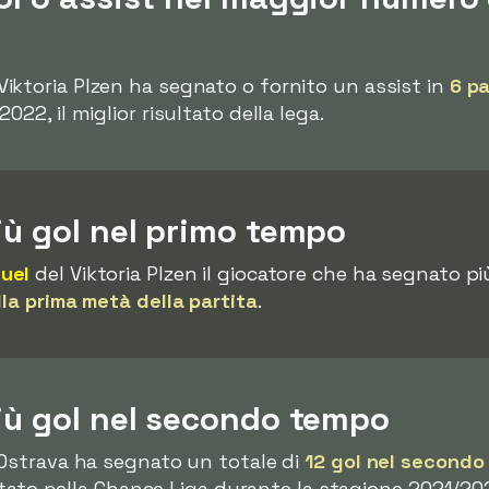
Viktoria Plzen ha segnato o fornito un assist in
6 p
22, il miglior risultato della lega.
iù gol nel primo tempo
uel
del Viktoria Plzen il giocatore che ha segnato p
lla prima metà della partita
.
iù gol nel secondo tempo
Ostrava ha segnato un totale di
12 gol nel secondo
sultato nella Chance Liga durante la stagione 2021/20