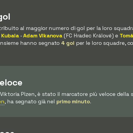
gol
tribuito al maggior numero di gol per la loro squadr
p Kubala
-
Adam Vlkanova
(FC Hradec Králové) e
Tomá
 Insieme hanno segnato
4 gol
per le loro squadre, 
.
veloce
 Viktoria Plzen, è stato il marcatore più veloce della 
en
, ha segnato già nel
primo minuto
.