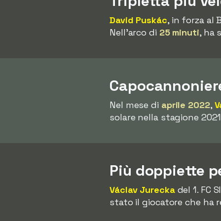
Tripletta più ve
David Puskác
, in forza al
Nell'arco di
25 minuti
, ha 
Capocannoniere
Nel mese di
aprile 2022
,
V
solare nella stagione 202
Più doppiette p
Václav Jurecka
del 1. FC 
stato il giocatore che ha 