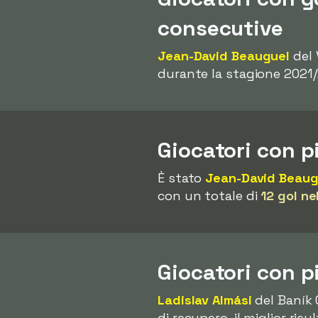
consecutive
Jean-David Beauguel
del 
durante la stagione 2021/20
Giocatori con p
È stato
Jean-David Beaug
con un totale di
12 gol ne
Giocatori con p
Ladislav Almási
del Baník 
di recupero, il miglior ri