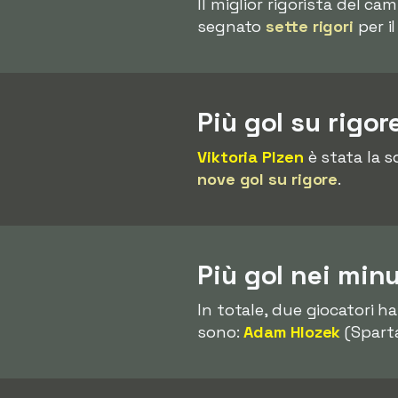
Il miglior rigorista del c
segnato
sette rigori
per il
Più gol su rigo
Viktoria Plzen
è stata la s
nove gol su rigore
.
Più gol nei min
In totale, due giocatori 
sono:
Adam Hlozek
(Spart