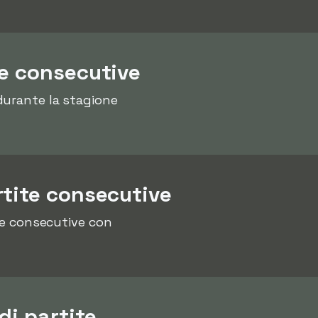
te consecutive
urante la stagione
rtite consecutive
ite consecutive con
di partite