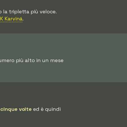
 la tripletta più veloce.
K Karviná
.
 numero più alto in un mese
a
cinque volte
ed è quindi