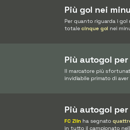
Più gol nei min
Per quanto riguarda i gol 
totale
cinque gol
nei minut
Più autogol per
Il marcatore più sfortuna
invidiabile primato di ave
Più autogol pe
FC Zlín
ha segnato
quattr
in tutto il campionato ne