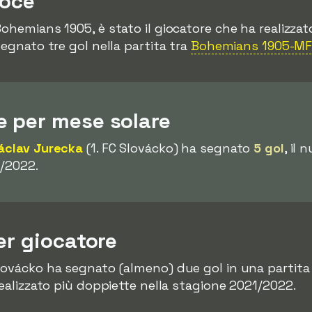
loce
 Bohemians 1905, è stato il giocatore che ha realizzato
segnato tre gol nella partita tra
Bohemians 1905-MF
 per mese solare
áclav Jurecka
(1. FC Slovácko) ha segnato
5 gol
, il
1/2022.
er giocatore
Slovácko ha segnato (almeno) due gol in una partit
realizzato più doppiette nella stagione 2021/2022.