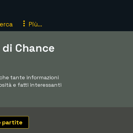
erca
Più...
2 di Chance
anche tante informazioni
osità e fatti interessanti
e partite