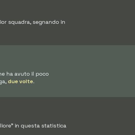
lior squadra, segnando in
che ha avuto il poco
ga,
due volte
.
liore" in questa statistica