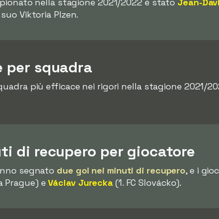
ampionato nella stagione 2021/2022 è stato
Jean-Dav
 suo Viktoria Plzen.
re per squadra
quadra più efficace nei rigori nella stagione 2021/2
uti di recupero per giocatore
hanno segnato
due gol nei minuti di recupero
, e i gi
a Prague) e
Václav Jurecka
(1. FC Slovácko).