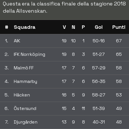
Questa era la classifica finale della stagione 2018
della Allsvenskan.
#
Squadra
V
N
P
Gol
Punti
1.
AIK
19
10
1
50-16
67
2.
IFK Norrköping
19
8
3
51-27
65
3.
Malmö FF
17
7
6
57-29
58
4.
Hammarby
17
7
6
56-35
58
5.
Häcken
16
5
9
58-27
53
6.
Östersund
15
4
11
51-39
49
7.
Djurgården
13
9
8
40-31
48