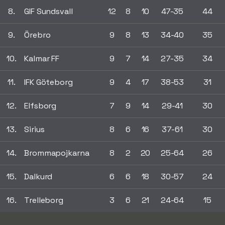
8.
GIF Sundsvall
12
8
10
47-35
44
9.
Örebro
9
8
13
34-40
35
10.
Kalmar FF
9
7
14
27-35
34
11.
IFK Göteborg
9
4
17
38-53
31
12.
Elfsborg
7
9
14
29-41
30
13.
Sirius
8
6
16
37-61
30
14.
Brommapojkarna
8
2
20
25-64
26
15.
Dalkurd
6
6
18
30-57
24
16.
Trelleborg
3
6
21
24-64
15