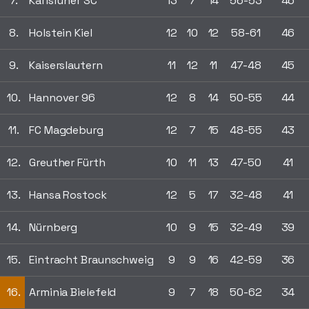
7.
Karlsruher SC
13
7
14
56-53
46
8.
Holstein Kiel
12
10
12
58-61
46
9.
Kaiserslautern
11
12
11
47-48
45
10.
Hannover 96
12
8
14
50-55
44
11.
FC Magdeburg
12
7
15
48-55
43
12.
Greuther Fürth
10
11
13
47-50
41
13.
Hansa Rostock
12
5
17
32-48
41
14.
Nürnberg
10
9
15
32-49
39
15.
Eintracht Braunschweig
9
9
16
42-59
36
16.
Arminia Bielefeld
9
7
18
50-62
34