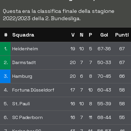
Questa era la classifica finale della stagione
2022/2023 della 2. Bundesliga.
#
Squadra
V
N
P
Gol
Punti
1.
Heidenheim
19
10
5
67-36
67
2.
Darmstadt
20
7
7
50-33
67
3.
Hamburg
20
6
8
70-45
66
4.
Fortuna Düsseldorf
17
7
10
60-43
58
5.
St. Pauli
16
10
8
55-39
58
6.
SC Paderborn
16
7
11
68-44
55