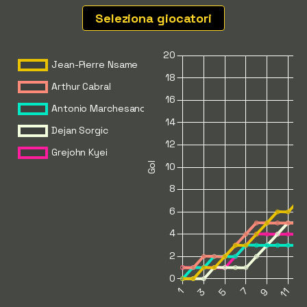
Seleziona giocatori