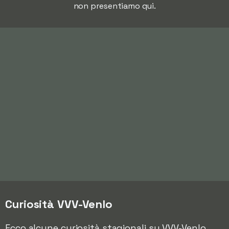
non presentiamo qui.
Curiosità VVV-Venlo
Ecco alcune curiosità stagionali su VVV-Venlo,