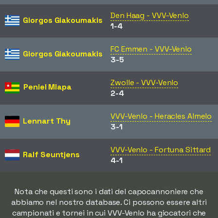
Den Haag - VVV-Venlo
Giorgos Giakoumakis
1-4
FC Emmen - VVV-Venlo
Giorgos Giakoumakis
3-5
Zwolle - VVV-Venlo
Peniel Mlapa
2-4
VVV-Venlo - Heracles Almelo
Lennart Thy
3-1
VVV-Venlo - Fortuna Sittard
Ralf Seuntjens
4-1
Nota che questi sono i dati del capocannoniere che
abbiamo nel nostro database. Ci possono essere altri
campionati e tornei in cui VVV-Venlo ha giocatori che