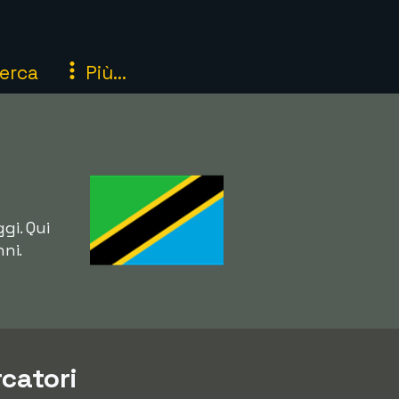
erca
Più...
gi. Qui
ni.
rcatori