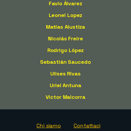
Favio Álvarez
Leonel Lopez
Matías Alustiza
Nicolás Freire
Rodrigo López
Sebastián Saucedo
Ulises Rivas
Uriel Antuna
Víctor Malcorra
Chi siamo
Contattaci