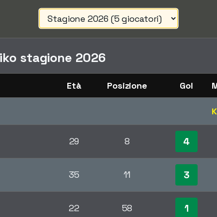
iko stagione 2026
Età
Posizione
Gol
M
K
4
29
8
3
35
11
1
22
58