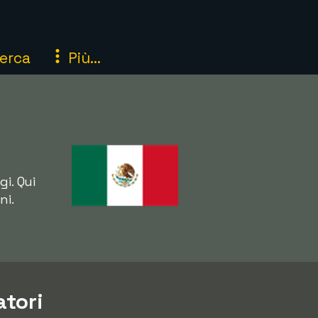
erca
Più...
gi. Qui
ni.
atori