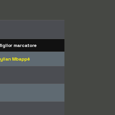
iglior marcatore
ylian Mbappé