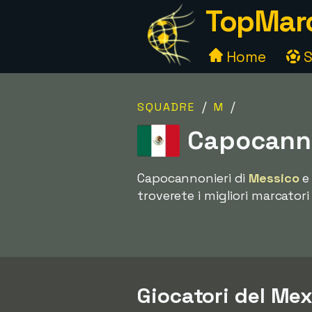
TopMarc
Home
S
/
/
SQUADRE
M
Capocanno
Capocannonieri di
Messico
e 
troverete i migliori marcatori
Giocatori del Mexi