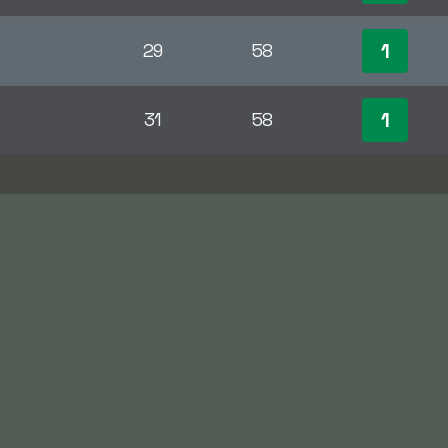
1
29
58
1
31
58