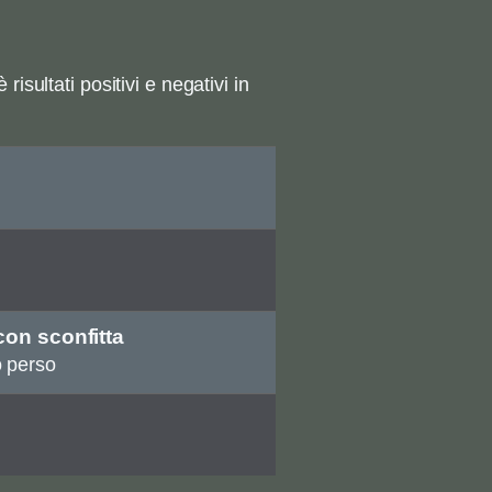
isultati positivi e negativi in
con sconfitta
o perso