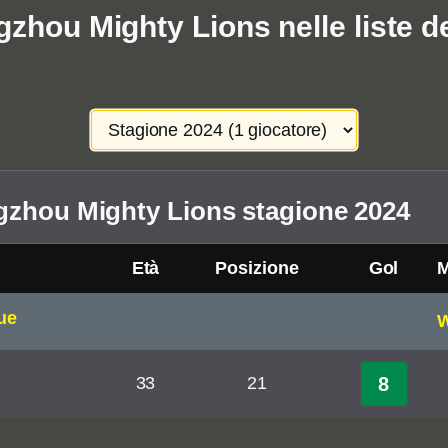
zhou Mighty Lions nelle liste de
gzhou Mighty Lions stagione 2024
Età
Posizione
Gol
M
ue
W
33
21
8