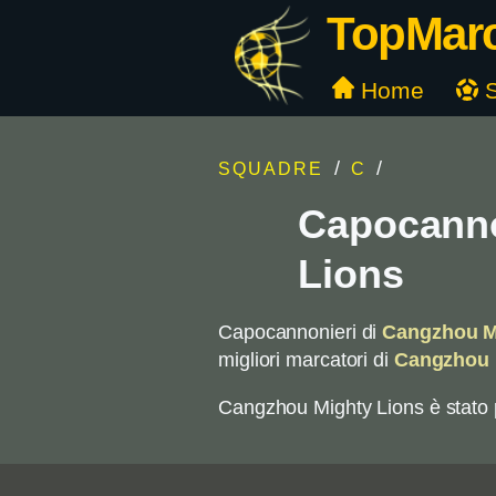
TopMarca
Home
S
/
/
SQUADRE
C
Capocanno
Lions
Capocannonieri di
Cangzhou M
migliori marcatori di
Cangzhou 
Cangzhou Mighty Lions è stat