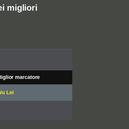
i migliori
iglior marcatore
u Lei