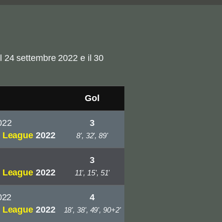
il 24 settembre 2022 e il 30
Gol
022
3
 League
2022
8', 32', 89'
3
 League
2022
11', 15', 51'
022
4
 League
2022
18', 38', 49', 90+2'