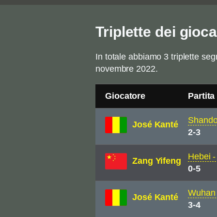
Triplette dei gio
In totale abbiamo 3 triplette se
novembre 2022.
Giocatore
Partita
Shando
José Kanté
2-3
Hebei -
Zang Yifeng
0-5
Wuhan 
José Kanté
3-4