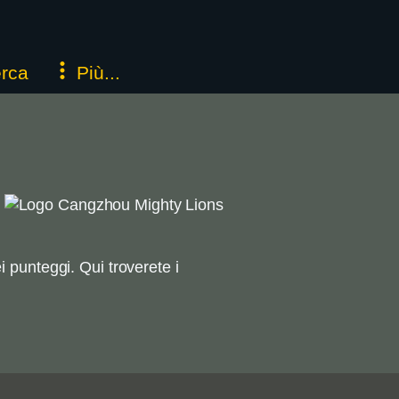
rca
Più...
i punteggi. Qui troverete i