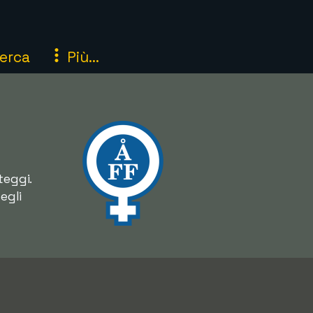
erca
Più...
teggi.
egli