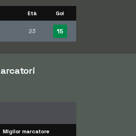
Età
Gol
15
23
marcatori
Miglior marcatore