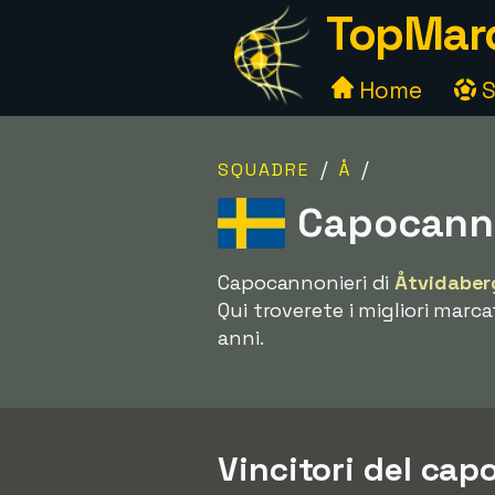
TopMarc
Home
S
/
/
SQUADRE
Å
Capocanno
Capocannonieri di
Åtvidaber
Qui troverete i migliori marca
anni.
Vincitori del ca