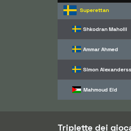
Superettan
Shkodran Maholli
Ammar Ahmed
Simon Alexanders
Mahmoud Eid
Triplette dei gio