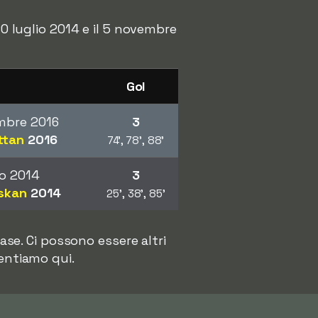
20 luglio 2014 e il 5 novembre
Gol
mbre 2016
3
ttan
2016
74', 78', 88'
io 2014
3
nskan
2014
25', 38', 85'
se. Ci possono essere altri
entiamo qui.