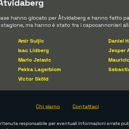
 Åtvidaberg
base hanno giocato per Åtvidaberg e hanno fatto par
tagione, ma hanno è stato tra i capocannonieri alla
Amir Suljic
Daniel H
Isac Lidberg
Jesper 
Mario Jelavic
Maurici
Pekka Lagerblom
Sebasti
Victor Sköld
Chi siamo
Contattaci
ritenuta responsabile per eventuali informazioni errate pubb