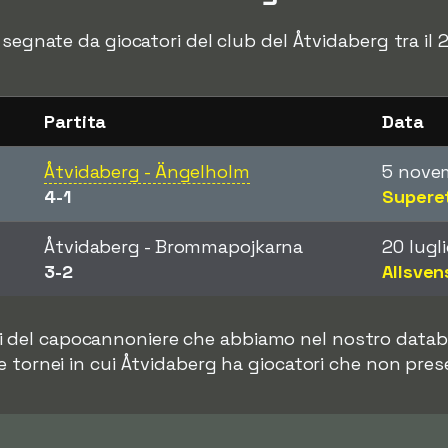
 segnate da giocatori del club del Åtvidaberg tra il 
Partita
Data
Åtvidaberg - Ängelholm
5 nove
4-1
Supere
Åtvidaberg - Brommapojkarna
20 lugl
3-2
Allsve
i del capocannoniere che abbiamo nel nostro databa
e tornei in cui Åtvidaberg ha giocatori che non pres