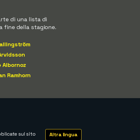
te di una lista di
 fine della stagione.
allingström
Arvidsson
o Albornoz
an Ramhorn
licate sul sito
Altra lingua