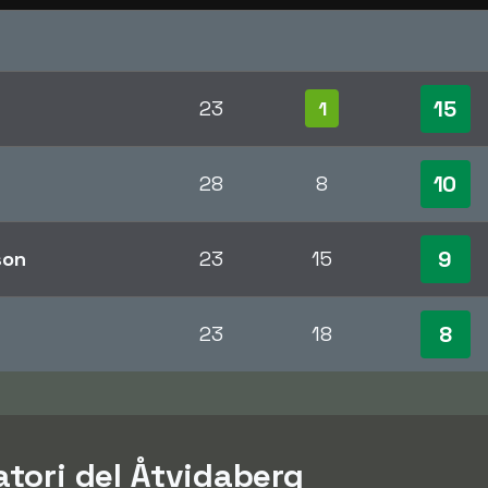
15
23
1
10
28
8
9
son
23
15
8
23
18
catori del Åtvidaberg