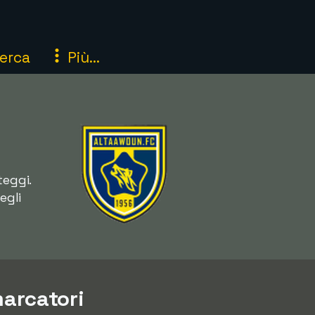
erca
Più...
teggi.
egli
marcatori