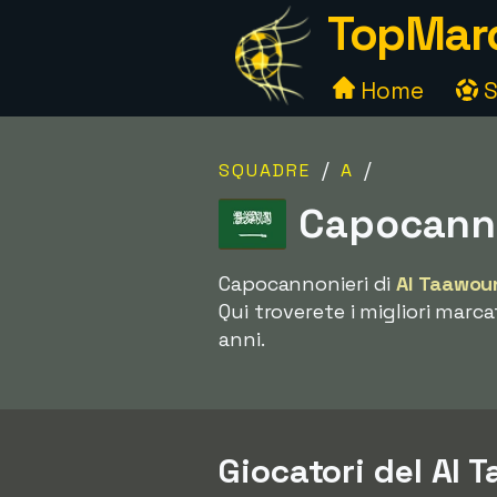
TopMarc
Home
S
/
/
SQUADRE
A
Capocanno
Capocannonieri di
Al Taawou
Qui troverete i migliori marca
anni.
Giocatori del Al T