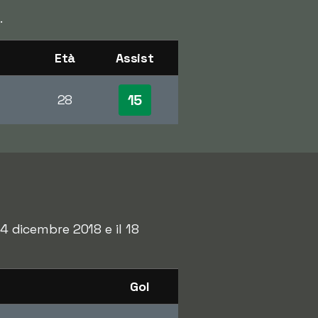
.
Età
Assist
15
28
14 dicembre 2018 e il 18
Gol