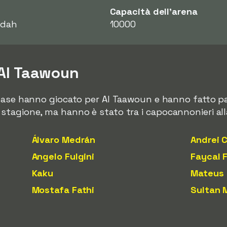
Capacità dell'arena
idah
10000
i Al Taawoun
base hanno giocato per Al Taawoun e hanno fatto par
tagione, ma hanno è stato tra i capocannonieri alla
Álvaro Medrán
Andrei 
Angelo Fulgini
Faycal F
Kaku
Mateus
Mostafa Fathi
Sultan 