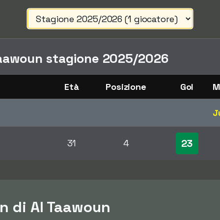
Taawoun stagione 2025/2026
Età
Posizione
Gol
M
J
23
31
4
an di Al Taawoun