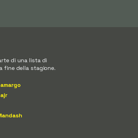
te di una lista di
 fine della stagione.
Camargo
ajr
Mandash