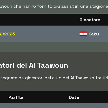
Taawoun che hanno fornito più assist in una stagione
Giocatore
2/2023
Kaku
catori del Al Taawoun
 segnate da giocatori del club del Al Taawoun tra il 
Partita
Data