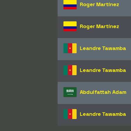
Roger Martínez
Roger Martínez
Leandre Tawamba
Leandre Tawamba
Abdulfattah Adam
Leandre Tawamba