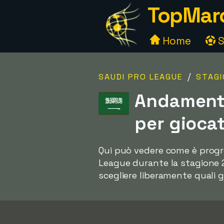
TopMarc
Home
S
/
SAUDI PRO LEAGUE
STAGI
Andamento
per gioca
Qui può vedere come è progred
League durante la stagione 20
scegliere liberamente quali g