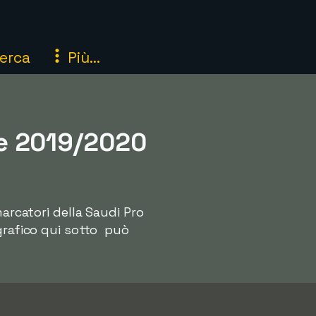
erca
Più...
e 2019/2020
arcatori della Saudi Pro
rafico qui sotto  può