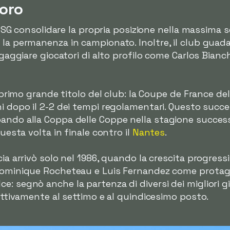
'oro
l PSG consolidare la propria posizione nella massima 
o la permanenza in campionato. Inoltre, il club gu
ngaggiare giocatori di alto profilo come Carlos Bianchi
l primo grande titolo del club: la Coupe de France del 1
ni dopo il 2-2 dei tempi regolamentari. Questo succe
ando alla Coppa delle Coppe nella stagione success
questa volta in finale contro il
Nantes
.
cia arrivò solo nel 1986, quando la crescita progressi
Dominique Rocheteau e Luis Fernandez come protagoni
: segnò anche la partenza di diversi dei migliori gi
pettivamente al settimo e al quindicesimo posto.