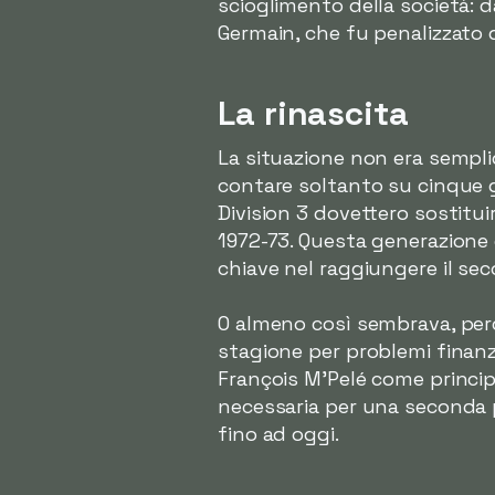
scioglimento della società: da
Germain, che fu penalizzato 
La rinascita
La situazione non era sempli
contare soltanto su cinque gi
Division 3 dovettero sostitui
1972-73. Questa generazione 
chiave nel raggiungere il sec
O almeno così sembrava, perc
stagione per problemi finanzia
François M'Pelé come principa
necessaria per una seconda p
fino ad oggi.