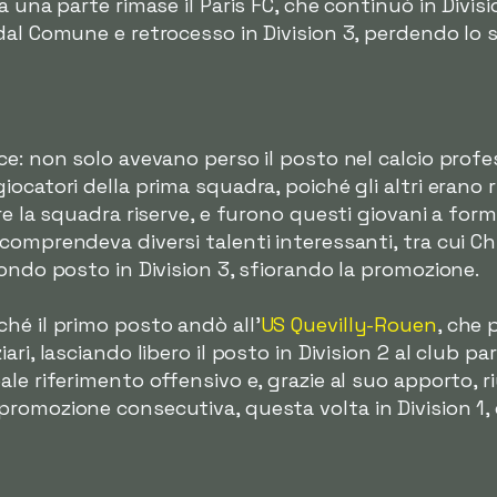
 una parte rimase il Paris FC, che continuò in Division 
dal Comune e retrocesso in Division 3, perdendo lo s
ce: non solo avevano perso il posto nel calcio prof
ocatori della prima squadra, poiché gli altri erano 
re la squadra riserve, e furono questi giovani a form
comprendeva diversi talenti interessanti, tra cui C
ondo posto in Division 3, sfiorando la promozione.
hé il primo posto andò all'
US Quevilly-Rouen
, che 
ri, lasciando libero il posto in Division 2 al club p
le riferimento offensivo e, grazie al suo apporto, ri
romozione consecutiva, questa volta in Division 1,