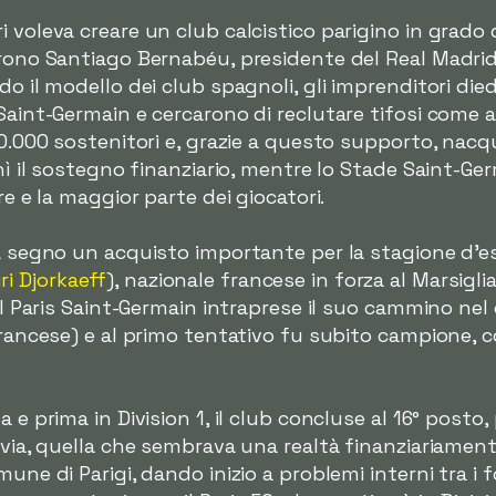
 voleva creare un club calcistico parigino in grado 
tarono Santiago Bernabéu, presidente del Real Madr
o il modello dei club spagnoli, gli imprenditori died
 Saint-Germain e cercarono di reclutare tifosi come 
20.000 sostenitori e, grazie a questo supporto, nacqu
rnì il sostegno finanziario, mentre lo Stade Saint-Ge
re e la maggior parte dei giocatori.
 a segno un acquisto importante per la stagione d'e
ri Djorkaeff
), nazionale francese in forza al Marsigli
 il Paris Saint-Germain intraprese il suo cammino nel 
 francese) e al primo tentativo fu subito campione,
 e prima in Division 1, il club concluse al 16° posto,
avia, quella che sembrava una realtà finanziariamente
mune di Parigi, dando inizio a problemi interni tra i 