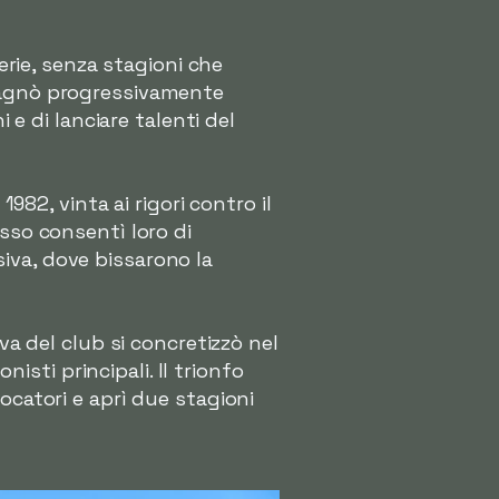
serie, senza stagioni che
adagnò progressivamente
 e di lanciare talenti del
982, vinta ai rigori contro il
sso consentì loro di
iva, dove bissarono la
va del club si concretizzò nel
sti principali. Il trionfo
ocatori e aprì due stagioni