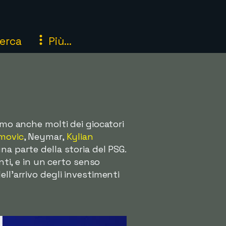
erca
Più...
amo anche molti dei giocatori
imovic
, Neymar,
Kylian
na parte della storia del PSG.
nti, e in un certo senso
ll'arrivo degli investimenti