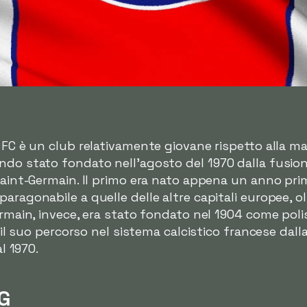
n FC è un club relativamente giovane rispetto alla m
ndo stato fondato nell'agosto del 1970 dalla fusione
Saint-Germain. Il primo era nato appena un anno prima
aragonabile a quelle delle altre capitali europee, ol
Germain, invece, era stato fondato nel 1904 come po
o il suo percorso nel sistema calcistico francese dall
al 1970.
SG