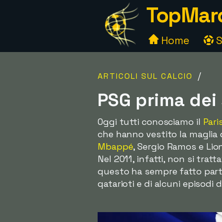
TopMarc
Home
S
/
ARTICOLI SUL CALCIO
PSG prima dei 
Oggi tutti conosciamo il
Pari
che hanno vestito la maglia 
Mbappé
, Sergio Ramos e Lion
Nel 2011, infatti, non si tra
questo ha sempre fatto parte 
qatarioti e di alcuni episodi d