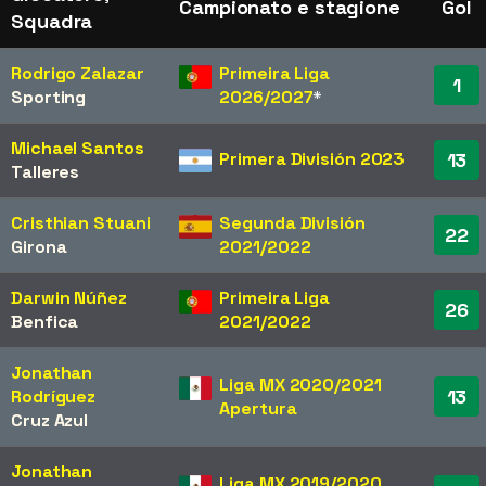
Campionato e stagione
Gol
Squadra
Rodrigo Zalazar
Primeira Liga
1
Sporting
2026/2027
*
Michael Santos
Primera División 2023
13
Talleres
Cristhian Stuani
Segunda División
22
Girona
2021/2022
Darwin Núñez
Primeira Liga
26
Benfica
2021/2022
Jonathan
Liga MX 2020/2021
13
Rodríguez
Apertura
Cruz Azul
Jonathan
Liga MX 2019/2020