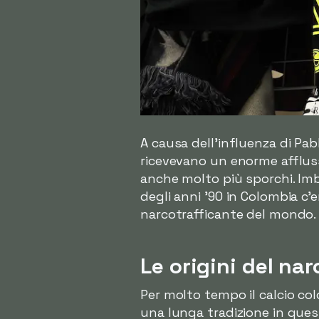
A causa dell'influenza di Pa
ricevevano un enorme affluss
anche molto più sporchi. Imbro
degli anni '90 in Colombia c'
narcotrafficante del mondo.
Le origini del nar
Per molto tempo il calcio co
una lunga tradizione in quest