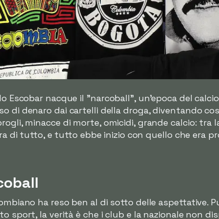
blo Escobar nacque il
"narcoball"
, un'epoca del calci
o di denaro dai cartelli della droga, diventando co
gli, minacce di morte, omicidi, grande calcio: tra la 
era di tutto, e tutto ebbe inizio con quello che era 
coball
lombiano ha reso ben al di sotto delle aspettative.
o sport, la verità è che i club e la nazionale non d