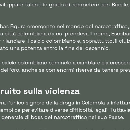
sviluppare talenti in grado di competere con Brasile
ar. Figura emergente nel mondo del narcotraffico, at
la città colombiana da cui prendeva il nome, Escoba
lanciare il calcio colombiano e, soprattutto, il club d
ato una potenza entro la fine del decennio.
0, il calcio colombiano cominciò a cambiare e a crescer
dell'oro, anche se con enormi riserve da tenere prese
uito sulla violenza
ra l'unico signore della droga in Colombia a iniettare
ice per evitare diverse difficoltà legali. Tuttavia, 
 generale di boss del narcotraffico nel suo Paese.