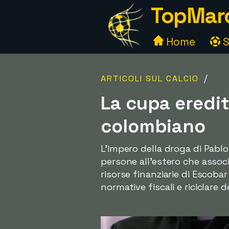
TopMarc
Home
S
/
ARTICOLI SUL CALCIO
La cupa eredit
colombiano
L'impero della droga di Pabl
persone all'estero che assoc
risorse finanziarie di Escoba
normative fiscali e riciclare