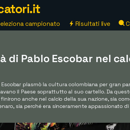
atori.it
eleziona campionato
Risultati live
C
à di Pablo Escobar nel cal
o Escobar plasmò la cultura colombiana per gran par
iavano il Paese soprattutto al suo cartello. Da ques
r finirono anche nel calcio della sua nazione, sia co
 denaro, sia perché era sinceramente appassionato d