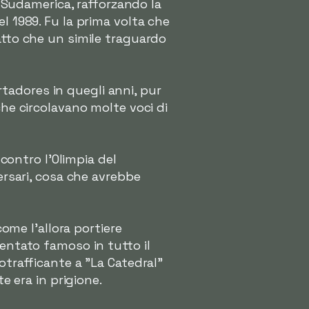
l Sudamerica, rafforzando la
l 1989. Fu la prima volta che
atto che un simile traguardo
ertadores in quegli anni, pur
che circolavano molte voci di
 contro l'Olimpia del
ersari, cosa che avrebbe
come l'allora portiere
ventato famoso in tutto il
cotrafficante a
"La Catedral"
e era in prigione.