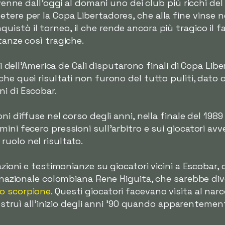
divenne dall'oggi al domani uno dei club più ricchi de
ere per la Copa Libertadores, che alla fine vinse ne
istò il torneo, il che rende ancora più tragico il f
tanze così tragiche.
ali dell'America de Cali disputarono finali di Copa Lib
he quei risultati non furono del tutto puliti, dato 
i di Escobar.
ni diffuse nel corso degli anni, nella finale del 1989
ini fecero pressioni sull'arbitro e sui giocatori avv
uolo nel risultato.
azioni e testimonianze su giocatori vicini a Escobar, 
a nazionale colombiana Rene Higuita, che sarebbe di
lo scorpione
. Questi giocatori facevano visita al nar
costruì all'inizio degli anni '90 quando apparentement