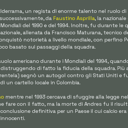
alderrama, un regista di enorme talento nel ruolo di 
, successivamente, da
Faustino Asprilla
, la nazional
 Mondiali del 1990 e del 1994. Inoltre, fu durante le q
azionale, allenata da Francisco Maturana, tecnico d
conquistò notorietà a livello mondiale, con perfino 
 gioco basato sui passaggi della squadra.
 suolo americano durante i Mondiali del 1994, quando
distruggendo di fatto la fiducia della squadra. Più a
ntela) segnò un autogol contro gli Stati Uniti e fu
 un cartello locale in Colombia.
so
mentre nel 1993 cercava di sfuggire alla legge nel
fare con il fatto, ma la morte di Andres fu il risult
 conclusione definitiva per un Paese il cui calcio e
 innocenti.