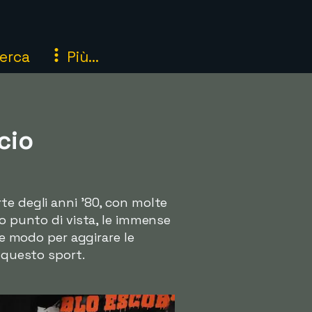
erca
Più...
cio
te degli anni '80, con molte
to punto di vista, le immense
me modo per aggirare le
i questo sport.