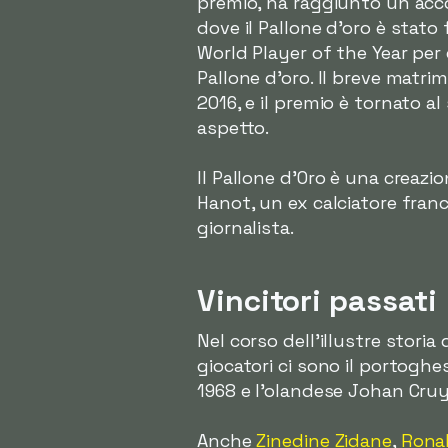
premio, ha raggiunto un acco
dove il Pallone d'oro è stato 
World Player of the Year per d
Pallone d'oro. Il breve matrim
2016, e il premio è tornato a
aspetto.
Il Pallone d'Oro è una creazio
Hanot, un ex calciatore fran
giornalista.
Vincitori passati
Nel corso dell'illustre storia 
giocatori ci sono il portogh
1968 e l'olandese Johan Cruyf
Anche
Zinedine Zidane
,
Rona