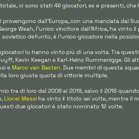
 totale, ci sono stati 46 giocatori, ex e presenti, che
ri provengono dall'Europa, con una manciata dal Su
. George Weah, l'unico vincitore dall'Africa, ha vinto 
 sovietico defunto, è l'unico giocatore nella posizion
 giocatori lo hanno vinto più di una volta. Tra quest
yff, Kevin Keegan e Karl-Heinz Rummenigge. Gli altri
ssi e
Marco van Basten
. Due membri di questa squadr
a loro giusta quota di vittorie multiple.
remio tra di loro dal 2008 al 2019, salvo il 2018 qua
e,
Lionel Messi
ha vinto il titolo sei volte, mentre i
esti due giocatori è stato nominato 12 volte.