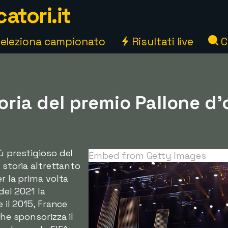
atori.it
eleziona campionato
Risultati live
C
toria del premio Pallone d'
ù prestigioso del
Embed from Getty Images
storia altrettanto
er la prima volta
del 2021 la
e il 2015, France
che sponsorizza il