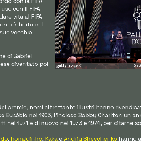
rdo con la FIFA
fuso con il FIFA
are vita al FIFA
onio è finito nel
l suo vecchio
ne di Gabriel
cese diventato poi
del premio, nomi altrettanto illustri hanno rivendicato
ese Eusébio nel 1965, l'inglese Bobby Charlton un a
f nel 1971 e di nuovo nel 1973 e 1974, per citarne so
ldo
,
Ronaldinho
,
Kaká
e
Andriy Shevchenko
hanno av