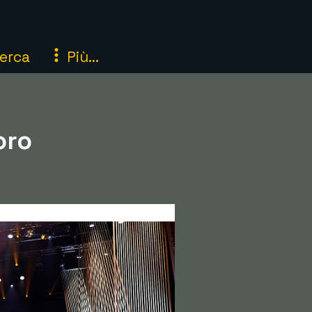
erca
Più...
oro