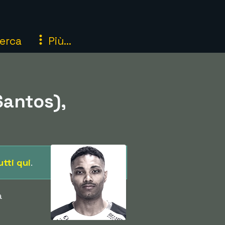
erca
Più...
Santos),
utti qui
.
a