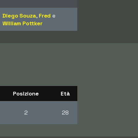
Diego Souza
,
Fred
e
William Pottker
Posizione
Età
2
28