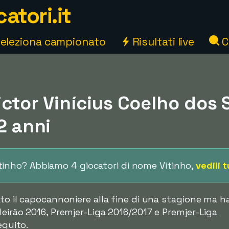
atori.it
eleziona campionato
Risultati live
C
ictor Vinícius Coelho dos 
32 anni
Vitinho? Abbiamo 4 giocatori di nome Vitinho,
vedili t
ato il capocannoniere alla fine di una stagione ma h
leirão 2016, Premjer-Liga 2016/2017 e Premjer-Liga
eguito.