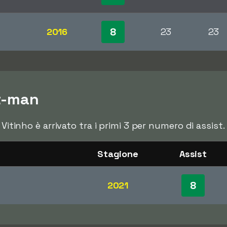
8
2016
23
23
st-man
 Vitinho è arrivato tra i primi 3 per numero di assist.
Stagione
Assist
8
2021