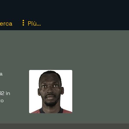
erca
Più...
ia
92 in
to