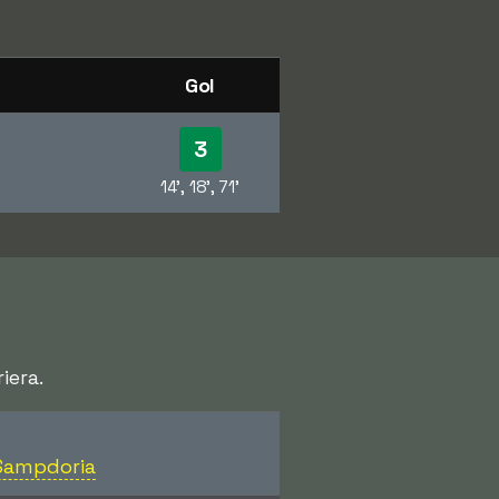
Gol
3
14', 18', 71'
iera.
-Sampdoria