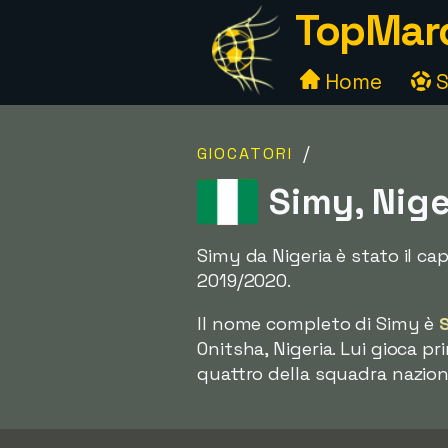
TopMarc
Home
S
/
GIOCATORI
Simy, Nige
Simy da Nigeria è stato il ca
2019/2020.
Il nome completo di Simy è
Onitsha, Nigeria. Lui gioca p
quattro della squadra naziona