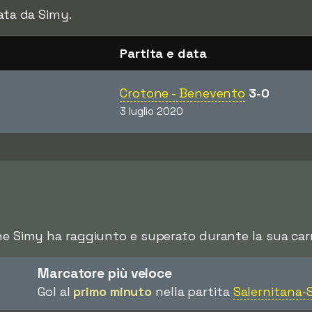
ata da Simy.
Partita e data
Crotone - Benevento
3-0
3 luglio 2020
che Simy ha raggiunto e superato durante la sua carr
Marcatore più veloce
Gol al
primo minuto
nella partita
Salernitana