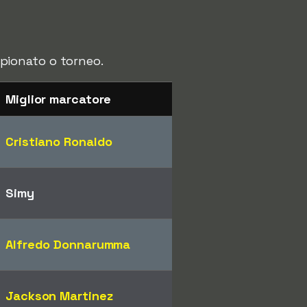
ampionato o torneo.
Miglior marcatore
Cristiano Ronaldo
Simy
Alfredo Donnarumma
Jackson Martinez