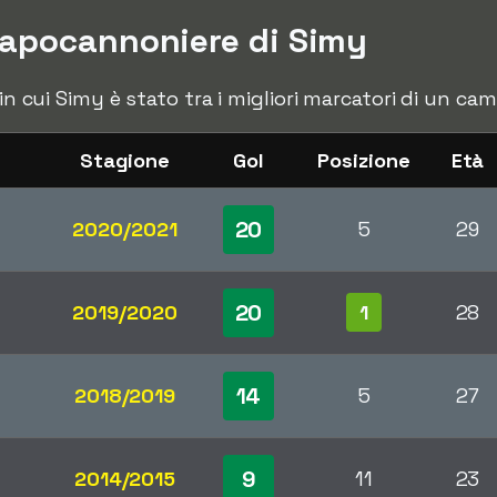
capocannoniere di Simy
 in cui Simy è stato tra i migliori marcatori di un c
Stagione
Gol
Posizione
Età
20
2020/2021
5
29
20
2019/2020
1
28
14
2018/2019
5
27
9
2014/2015
11
23