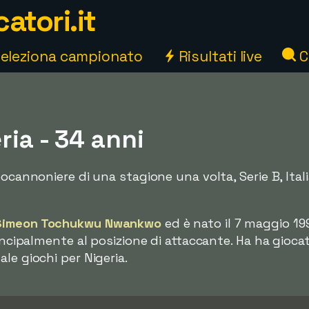
atori.it
eleziona campionato
Risultati live
C
ria - 34 anni
pocannoniere di una stagione una volta, Serie B, Ital
Simeon Tochukwu Nwankwo
ed è nato il 7 maggio 19
rincipalmente al posizione di attaccante. Ha ha gioca
le giochi per Nigeria.